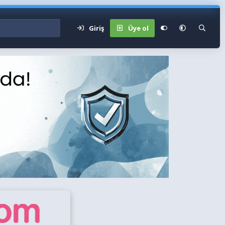
Giriş
Üye ol