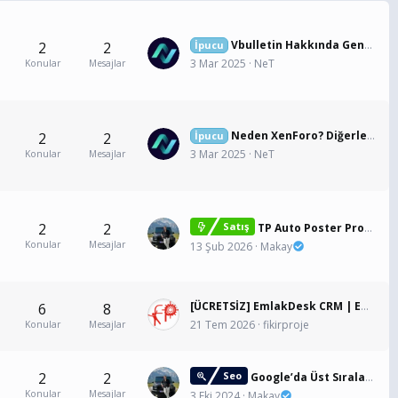
Vbulletin Hakkında Genel Bilgiler
2
2
İpucu
3 Mar 2025
NeT
Konular
Mesajlar
Neden XenForo? Diğerlerinden Farkı Ne?
2
2
İpucu
3 Mar 2025
NeT
Konular
Mesajlar
2
2
Satış
TP Auto Poster Pro v2.0 Gelişmiş Otomatik Makale Eklentisi + Domain Lisanslı + Başlık Kontrolü
Konular
Mesajlar
13 Şub 2026
Makay
[ÜCRETSİZ] EmlakDesk CRM | Emlak ve Gayrimenkul Firmaları İçin Bulut Tabanlı Yönetim Platformu
6
8
21 Tem 2026
fikirproje
Konular
Mesajlar
2
2
Seo
Google’da Üst Sıralara Çıkmak İçin Yapılması Gerekenler
Konular
Mesajlar
3 Eki 2024
Makay