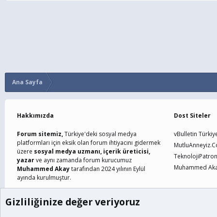
Ana Sayfa
Hakkımızda
Dost Siteler
Forum sitemiz,
Türkiye'deki sosyal medya
vBulletin Türkiy
platformları için eksik olan forum ihtiyacını gidermek
MutluAnneyiz.
üzere
sosyal medya uzmanı, içerik üreticisi,
TeknolojiPatro
yazar
ve aynı zamanda forum kurucumuz
Muhammed Akay
Muhammed Akay
tarafından 2024 yılının Eylül
ayında kurulmuştur.
Gizliliğinize değer veriyoruz
Çerezler
Türkçe (TR)