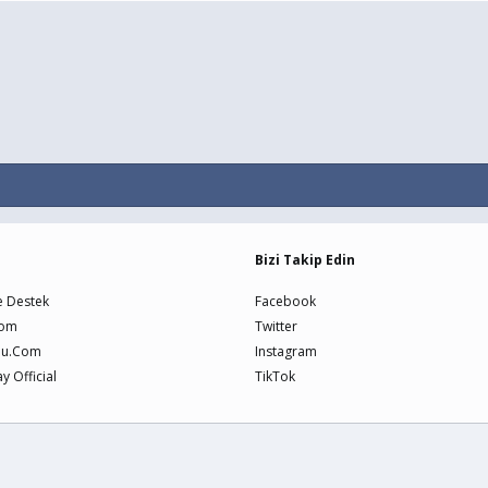
Bizi Takip Edin
e Destek
Facebook
Com
Twitter
nu.Com
Instagram
 Official
TikTok
Bize U