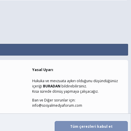
Yasal Uyarı
Hukuka ve mevzuata aykırı olduğunu düşündüğünüz
içeriği
BURADAN
bildirebilirsiniz.
Kısa sürede dönüş yapmaya çalışacağız.
Ban ve Diğer sorunlar için:
info@sosyalmedyaforum.com
laşın
Şartlar ve Kurallar
Gizlilik Politikası
Yardım
Ana Sayfa
Tüm çerezleri kabul et
R
S