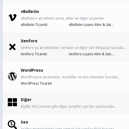
vBulletin
vBulletin'e ait eklenti, tema, diller ve diğer çözümler
vBulletin Ticareti
vBulletin Lisans Alım & Satımı
Xenforo
Xenforo'ya ait eklentiler, temalar ve diğer tüm ihtiyaçlar burada...
Xenforo Ticareti
Xenforo Lisans Alım & Satımı
WordPress
WordPress'e ait temalar, modüller ve tüm eklentiler burada...
WordPress Ticareti
Diğer
MyBB, Smf, Joomla gibi diğer scriptler için her şey burada...
Seo
Arama motorlarında üste çıkmak için yapılacaklar burada...