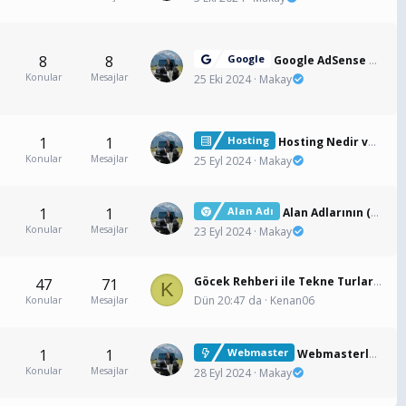
8
8
Google
Google AdSense Reklamları Yayınlama Politikası ve Doğru Reklam Kullanımı
Konular
Mesajlar
25 Eki 2024
Makay
1
1
Hosting
Hosting Nedir ve Neden İyi Bir Hosting Hizmeti Seçmelisiniz?
Konular
Mesajlar
25 Eyl 2024
Makay
1
1
Alan Adı
Alan Adlarının (Domain) Ortaya Çıkışı ve Gelişimi
Konular
Mesajlar
23 Eyl 2024
Makay
Göcek Rehberi ile Tekne Turları, Koylar ve Yeme İçme Hakkında Eşsiz Bilgiler
47
71
K
Dün 20:47 da
Kenan06
Konular
Mesajlar
1
1
Webmaster
Webmasterlar İçin Olmazsa Olmaz Bilgisayar Uygulamaları ve İndirme Linkleri
Konular
Mesajlar
28 Eyl 2024
Makay