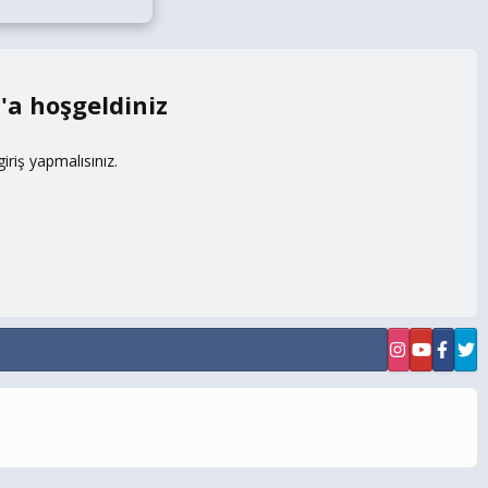
m
riş yapmalısınız.