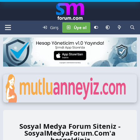
Giriş
Üye ol
Sosyal Medya Forum Siteniz -
SosyalMedyaForum.Com