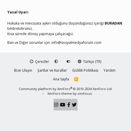
Yasal Uyarı
Hukuka ve mevzuata aykırı olduğunu düşündüğünüz içeriği
BURADAN
bildirebilirsiniz.
Kısa sürede dönüş yapmaya çalışacağız.
Ban ve Diğer sorunlar için:
info@sosyalmedyaforum.com
Çerezler
Türkçe (TR)
Bize Ulaşın
Şartlar ve Kurallar
Gizlilik Politikası
Yardım
Ana Sayfa
R
S
S
®
Community platform by XenForo
© 2010-2024 XenForo Ltd.
XenForo theme
by xenfocus