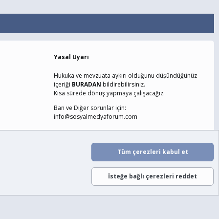
Yasal Uyarı
Hukuka ve mevzuata aykırı olduğunu düşündüğünüz
içeriği
BURADAN
bildirebilirsiniz.
Kısa sürede dönüş yapmaya çalışacağız.
Ban ve Diğer sorunlar için:
info@sosyalmedyaforum.com
laşın
Şartlar ve Kurallar
Gizlilik Politikası
Yardım
Ana Sayfa
Tüm çerezleri kabul et
R
S
S
İsteğe bağlı çerezleri reddet