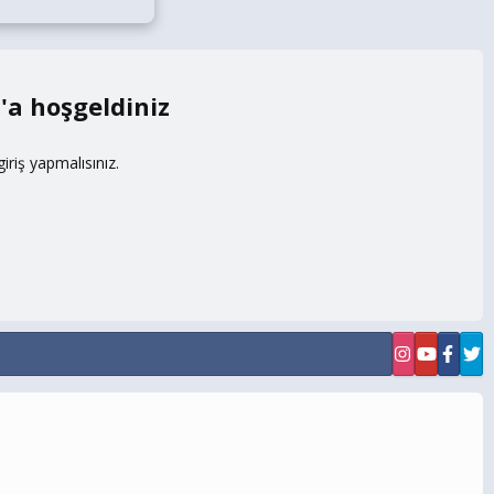
m
riş yapmalısınız.