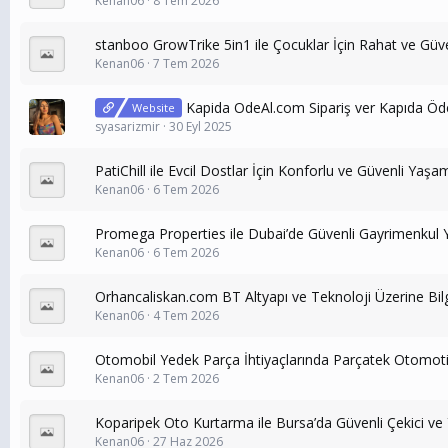
Kenan06
8 Tem 2026
stanboo GrowTrike 5in1 ile Çocuklar İçin Rahat ve Güven
Kenan06
7 Tem 2026
Kapida OdeAl.com Sipariş ver Kapıda Öd
Website
syasarizmir
30 Eyl 2025
PatiChill ile Evcil Dostlar İçin Konforlu ve Güvenli Yaşa
Kenan06
6 Tem 2026
Promega Properties ile Dubai’de Güvenli Gayrimenkul Y
Kenan06
6 Tem 2026
Orhancaliskan.com BT Altyapı ve Teknoloji Üzerine Bil
Kenan06
4 Tem 2026
Otomobil Yedek Parça İhtiyaçlarında Parçatek Otomot
Kenan06
2 Tem 2026
Koparipek Oto Kurtarma ile Bursa’da Güvenli Çekici ve
Kenan06
27 Haz 2026