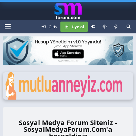
Giriş
Üye ol
Sosyal Medya Forum Siteniz -
SosyalMedyaForum.Com