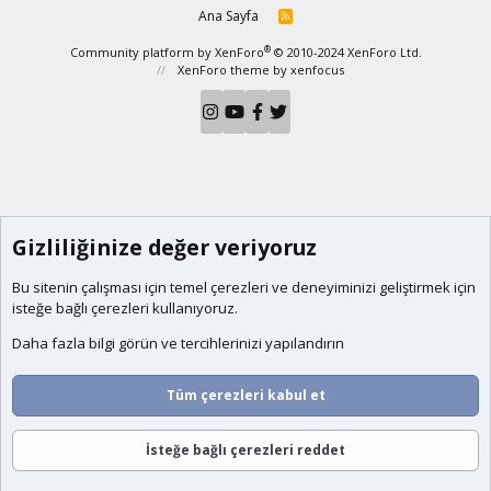
Ana Sayfa
R
S
S
®
Community platform by XenForo
© 2010-2024 XenForo Ltd.
XenForo theme
by xenfocus
Gizliliğinize değer veriyoruz
Bu sitenin çalışması için temel
çerezleri
ve deneyiminizi geliştirmek için
isteğe bağlı çerezleri kullanıyoruz.
Daha fazla bilgi görün ve tercihlerinizi yapılandırın
Tüm çerezleri kabul et
İsteğe bağlı çerezleri reddet
Forumlar
Neler Yeni
Giriş
Üye Ol
Ara