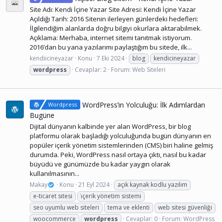
Site Adı: Kendi İçine Yazar Site Adresi: Kendi İçine Yazar
Açıldığı Tarih: 2016 Sitenin ilerleyen günlerdeki hedefleri:
İlgilendiğim alanlarda doğru bilgiyi okurlara aktarabilmek.
Açıklama: Merhaba, internet sitemi tanıtmak istiyorum.
2016’dan bu yana yazılarımı paylaştığım bu sitede, ilk...
kendiicineyazar
Konu
7 Eki 2024
blog
kendicineyazar
wordpress
Cevaplar: 2
Forum:
Web Siteleri
WordPress’in Yolculuğu: İlk Adımlardan
Wordpress
Bugüne
Dijital dünyanın kalbinde yer alan WordPress, bir blog
platformu olarak başladığı yolculuğunda bugün dünyanın en
popüler içerik yönetim sistemlerinden (CMS) biri haline gelmiş
durumda. Peki, WordPress nasıl ortaya çıktı, nasıl bu kadar
büyüdü ve günümüzde bu kadar yaygın olarak
kullanılmasının...
Makay
Konu
21 Eyl 2024
açık kaynak kodlu yazılım
e-ticaret sitesi
i̇çerik yönetim sistemi
seo uyumlu web siteleri
tema ve eklenti
web sitesi güvenliği
woocommerce
wordpress
Cevaplar: 0
Forum:
WordPress