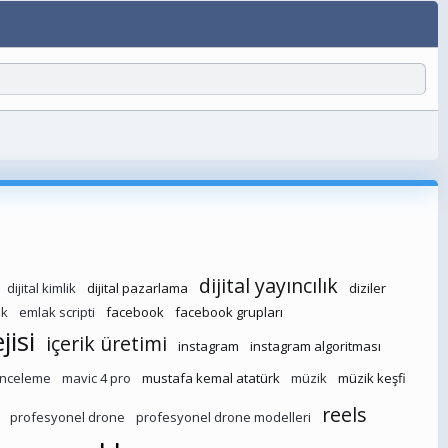
dijital yayıncılık
dijital kimlik
dijital pazarlama
diziler
ak
emlak scripti
facebook
facebook grupları
jisi
içerik üretimi
instagram
instagram algoritması
 inceleme
mavic 4 pro
mustafa kemal atatürk
müzik
müzik keşfi
reels
profesyonel drone
profesyonel drone modelleri