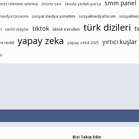
smm panel
orts izlenme artırma
shorts seo
skoda yedek parça
 medya tasarımı
sosyal medya yönetimi
sosyalmedyaforum
sosyalmed
türk dizileri
tiktok
t
ri
tarihî olaylar
tiktok trendleri
yapay zeka
yırtıcı kuşlar
ze reddi
yapay zekâ 2025
ri
Bizi Takip Edin