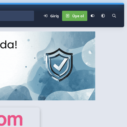
Giriş
Üye ol