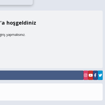
m
riş yapmalısınız.