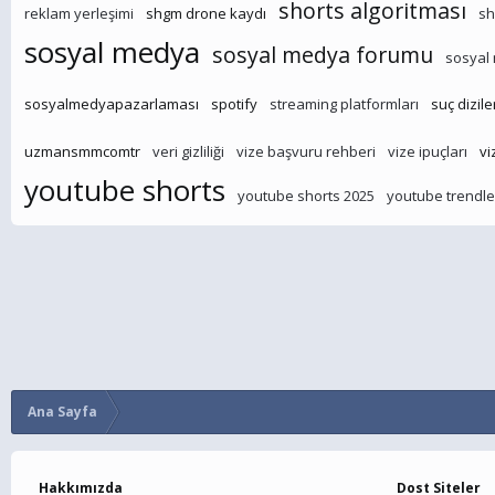
shorts algoritması
reklam yerleşimi
shgm drone kaydı
sh
sosyal medya
sosyal medya forumu
sosyal
sosyalmedyapazarlaması
spotify
streaming platformları
suç dizile
uzmansmmcomtr
veri gizliliği
vize başvuru rehberi
vize ipuçları
vi
youtube shorts
youtube shorts 2025
youtube trendle
Ana Sayfa
Hakkımızda
Dost Siteler