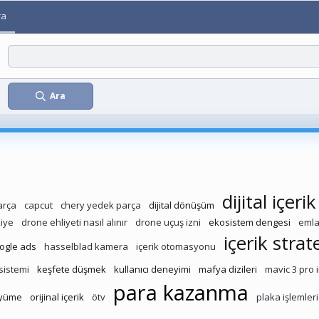
ra
Ara
dijital içerik
arça
capcut
chery yedek parça
dijital dönüşüm
kiye
drone ehliyeti nasıl alınır
drone uçuş izni
ekosistem dengesi
eml
içerik strate
ogle ads
hasselblad kamera
içerik otomasyonu
 sistemi
keşfete düşmek
kullanıcı deneyimi
mafya dizileri
mavic 3 pro
para kazanma
üyüme
orijinal içerik
ötv
plaka işlemleri