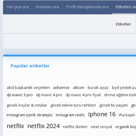
Her şeyi ara
Konuları ara
Profil mesajlarında ara
Etiketleri a
Etiketler
Popüler etiketler
abd başkanlık seçimleri
adsense
albüm
burak ayaz
byd yedek p
dji mavic 3 pro
dji mavic 4 pro
dji mavic 4 pro fiyat
drone eğitimi tür
göcek koylar & rotalar
göcek tekne turu rehberi
göcek'te yaşam
go
iphone 16
instagram içerik stratejisi
instagram reels
i̇ha kayıt
netflix
netflix 2024
netflix dizileri
next sosyal
organik b