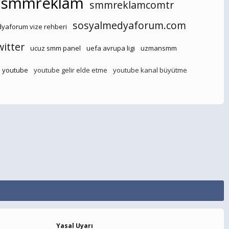
smmreklam
smmreklamcomtr
sosyalmedyaforum.com
yaforum vize rehberi
witter
ucuz smm panel
uefa avrupa ligi
uzmansmm
youtube
youtube gelir elde etme
youtube kanal büyütme
Yasal Uyarı