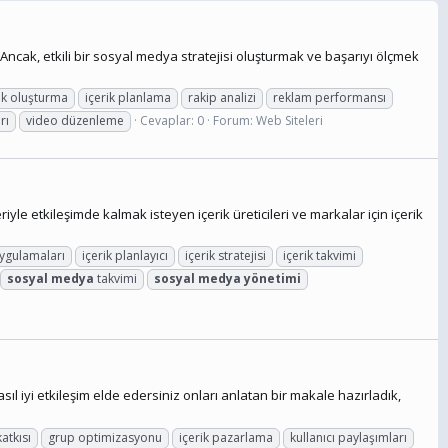
 Ancak, etkili bir sosyal medya stratejisi oluşturmak ve başarıyı ölçmek
rik oluşturma
içerik planlama
rakip analizi
reklam performansı
rı
video düzenleme
Cevaplar: 0
Forum:
Web Siteleri
 etkileşimde kalmak isteyen içerik üreticileri ve markalar için içerik
uygulamaları
içerik planlayıcı
içerik stratejisi
içerik takvimi
sosyal
medya
takvimi
sosyal
medya
yönetimi
l iyi etkileşim elde edersiniz onları anlatan bir makale hazırladık,
atkısı
grup optimizasyonu
içerik pazarlama
kullanıcı paylaşımları