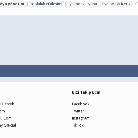
dya
yönetimi
topluluk etkileşimi
üye motivasyonu
üye odaklı içerik
C
Bizi Takip Edin
e Destek
Facebook
Com
Twitter
nu.Com
Instagram
 Official
TikTok