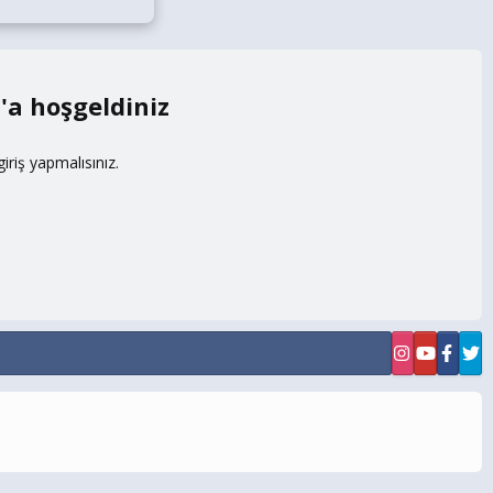
m
riş yapmalısınız.