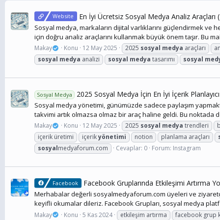
En İyi Ücretsiz Sosyal Medya Analiz Araçları 
Website
Sosyal medya, markaların dijital varlıklarını güçlendirmek ve he
için doğru analiz araçlarını kullanmak büyük önem taşır. Bu mak
Makay
Konu
12 May 2025
2025
sosyal
medya
araçları
an
sosyal
medya
analizi
sosyal
medya
tasarımı
sosyal
med
2025 Sosyal Medya İçin En İyi İçerik Planlayıcı
Sosyal Medya
Sosyal medya yönetimi, günümüzde sadece paylaşım yapmaktan ib
takvimi artık olmazsa olmaz bir araç haline geldi. Bu noktada d
Makay
Konu
12 May 2025
2025
sosyal
medya
trendleri
içerik üretimi
içerik
yönetimi
notion
planlama araçları
sosyal
medyaforum.com
Cevaplar: 0
Forum:
Instagram
Facebook Gruplarında Etkileşimi Artırma Yo
Facebook
Merhabalar değerli sosyalmedyaforum.com üyeleri ve ziyaretçiler
keyifli okumalar dileriz. Facebook Grupları, sosyal medya platfo
Makay
Konu
5 Kas 2024
etkileşim artırma
facebook grup k