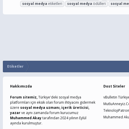
sosyal
medya
etiketleri
sosyal
medya
ödülleri
sosyal
me
Etiketler
Hakkımızda
Dost Siteler
Forum sitemiz,
Türkiye'deki sosyal medya
vBulletin Türkiy
platformları için eksik olan forum ihtiyacını gidermek
MutluAnneyiz.
üzere
sosyal medya uzmanı, içerik üreticisi,
TeknolojiPatro
yazar
ve aynı zamanda forum kurucumuz
Muhammed Akay
Muhammed Akay
tarafından 2024 yılının Eylül
ayında kurulmuştur.