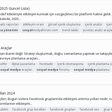
(2025 Güncel Liste)
def kitleleriyle etkileşim kurmak için vazgeçilmez bir platform haline geldi.
alede, 2025...
aliz raporları
etkileşim oranı
görsel içerik oluşturma
içerik analizi
içe
ya
yönetimi
sosyal
medyaforum.com
trend takibi
ücretsiz analiz araçla
 Araçlar
aret değil. Strateji oluşturmak, doğru zamanlama yapmak ve takipçileriyle
evreye planlama araçları...
buffer
dijital pazarlama
hootsuite
içerik otomasyonu
içerik planlama 
sosyal
medya
araçları
sosyal
medya
forumu
sosyal
medya
planlama
lları 2024
i, Bugün sizlere Facebook gruplarında etkileşimi artırma yolları nedir, nası
rmlarının etkileşimi...
atılım
facebook grup kuralları
facebook grupları
facebook seo
grup k