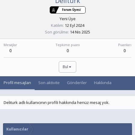
Deliturk
Forum Üyesi
Yeni Üye
Katılım
12 Eyl 2024
Son görülme
14 Nis 2025
Mesajlar
Tepkime puanı
Puanları
0
0
0
Bul
Profil mesajları
Son aktivite
Gönderiler
Hakkında
Deliturk adlı kullanıcının profili hakkında henüz mesaj yok.
Kullanıcılar