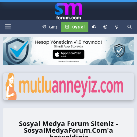
Giriş
Üye ol
Sosyal Medya Forum Siteniz -
SosyalMedyaForum.Com