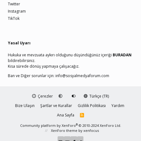
Twitter
Instagram
TikTok
Yasal Uyarı
Hukuka ve mevzuata aykırı olduğunu düşündüğünüz içeriği
BURADAN
bildirebilirsiniz.
Kısa sürede dönüş yapmaya çalışacağız.
Ban ve Diğer sorunlar için:
info@sosyalmedyaforum.com
Çerezler
Türkçe (TR)
Bize Ulaşın
Şartlar ve Kurallar
Gizlilik Politikası
Yardım
Ana Sayfa
R
S
S
®
Community platform by XenForo
© 2010-2024 XenForo Ltd.
XenForo theme
by xenfocus