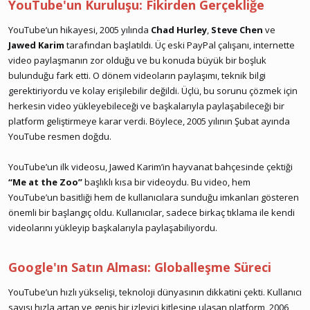
YouTube'un Kuruluşu: Fikirden Gerçekliğe
YouTube’un hikayesi, 2005 yılında
Chad Hurley
,
Steve Chen
ve
Jawed Karim
tarafından başlatıldı. Üç eski PayPal çalışanı, internette
video paylaşmanın zor olduğu ve bu konuda büyük bir boşluk
bulunduğu fark etti. O dönem videoların paylaşımı, teknik bilgi
gerektiriyordu ve kolay erişilebilir değildi. Üçlü, bu sorunu çözmek için
herkesin video yükleyebileceği ve başkalarıyla paylaşabileceği bir
platform geliştirmeye karar verdi. Böylece, 2005 yılının Şubat ayında
YouTube resmen doğdu.
YouTube’un ilk videosu, Jawed Karim’in hayvanat bahçesinde çektiği
“Me at the Zoo”
başlıklı kısa bir videoydu. Bu video, hem
YouTube’un basitliği hem de kullanıcılara sunduğu imkanları gösteren
önemli bir başlangıç oldu. Kullanıcılar, sadece birkaç tıklama ile kendi
videolarını yükleyip başkalarıyla paylaşabiliyordu.
Google'ın Satın Alması: Globalleşme Süreci
YouTube’un hızlı yükselişi, teknoloji dünyasının dikkatini çekti. Kullanıcı
sayısı hızla artan ve geniş bir izleyici kitlesine ulaşan platform, 2006