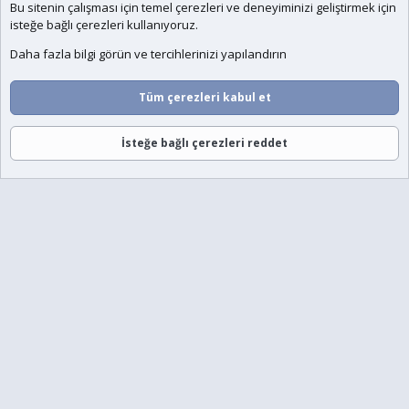
Bu sitenin çalışması için temel
çerezleri
ve deneyiminizi geliştirmek için
isteğe bağlı çerezleri kullanıyoruz.
Daha fazla bilgi görün ve tercihlerinizi yapılandırın
Tüm çerezleri kabul et
İsteğe bağlı çerezleri reddet
Forumlar
Neler Yeni
Giriş
Üye Ol
Ara