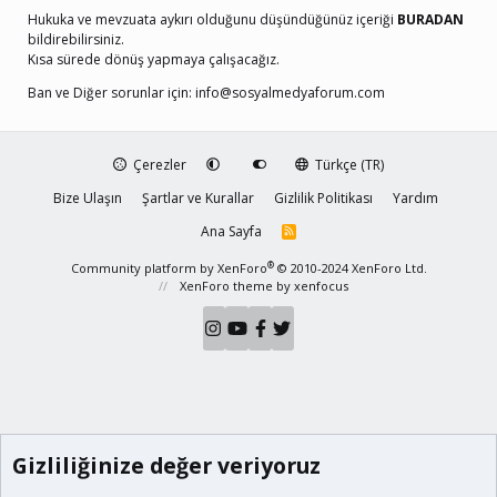
Hukuka ve mevzuata aykırı olduğunu düşündüğünüz içeriği
BURADAN
bildirebilirsiniz.
Kısa sürede dönüş yapmaya çalışacağız.
Ban ve Diğer sorunlar için:
info@sosyalmedyaforum.com
Çerezler
Türkçe (TR)
Bize Ulaşın
Şartlar ve Kurallar
Gizlilik Politikası
Yardım
Ana Sayfa
R
S
S
®
Community platform by XenForo
© 2010-2024 XenForo Ltd.
XenForo theme
by xenfocus
Gizliliğinize değer veriyoruz