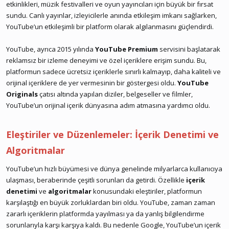
etkinlikleri, müzik festivalleri ve oyun yayıncıları için büyük bir fırsat
sundu. Canlı yayınlar, izleyicilerle anında etkileşim imkanı sağlarken,
YouTube’un etkileşimli bir platform olarak algılanmasını güçlendirdi.
YouTube, ayrıca 2015 yılında
YouTube Premium
servisini başlatarak
reklamsız bir izleme deneyimi ve özel içeriklere erişim sundu. Bu,
platformun sadece ücretsiz içeriklerle sınırlı kalmayıp, daha kaliteli ve
orijinal içeriklere de yer vermesinin bir göstergesi oldu.
YouTube
Originals
çatısı altında yapılan diziler, belgeseller ve filmler,
YouTube’un orijinal içerik dünyasına adım atmasına yardımcı oldu.
Eleştiriler ve Düzenlemeler: İçerik Denetimi ve
Algoritmalar
YouTube’un hızlı büyümesi ve dünya genelinde milyarlarca kullanıcıya
ulaşması, beraberinde çeşitli sorunları da getirdi. Özellikle
içerik
denetimi
ve
algoritmalar
konusundaki eleştiriler, platformun
karşılaştığı en büyük zorluklardan biri oldu. YouTube, zaman zaman
zararlı içeriklerin platformda yayılması ya da yanlış bilgilendirme
sorunlarıyla karşı karşıya kaldı. Bu nedenle Google, YouTube’un içerik