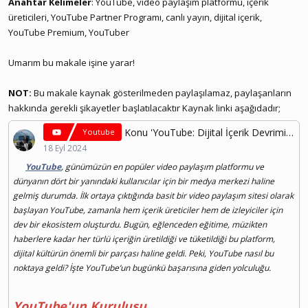
Anahtar Kelimeler
: YouTube, video paylaşım platformu, içerik
üreticileri, YouTube Partner Programı, canlı yayın, dijital içerik,
YouTube Premium, YouTuber
Umarım bu makale işine yarar!
NOT:
Bu makale kaynak gösterilmeden paylaşılamaz, paylaşanların
hakkında gerekli şikayetler başlatılacaktır Kaynak linki aşağıdadır;
Konu 'YouTube: Dijital İçerik Devriminden Küresel Medya Devine'
Youtube
18 Eyl 2024
YouTube
, günümüzün en popüler video paylaşım platformu ve
dünyanın dört bir yanındaki kullanıcılar için bir medya merkezi haline
gelmiş durumda. İlk ortaya çıktığında basit bir video paylaşım sitesi olarak
başlayan YouTube, zamanla hem içerik üreticiler hem de izleyiciler için
dev bir ekosistem oluşturdu. Bugün, eğlenceden eğitime, müzikten
haberlere kadar her türlü içeriğin üretildiği ve tüketildiği bu platform,
dijital kültürün önemli bir parçası haline geldi. Peki, YouTube nasıl bu
noktaya geldi? İşte YouTube’un bugünkü başarısına giden yolculuğu.
YouTube'un Kuruluşu...