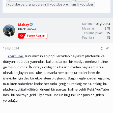
n
ş
i
youtube partner programı
youtube premium
youtuber
b
l
k
u
a
e
y
n
t
u
g
l
Katılım
10 Eyl 2024
b
ı
e
Makay
Mesajlar
248
a
ç
r
Black Smoke
Tepkime puanı
15
ş
t
Forum Admini
Puanları
18
l
a
a
r
t
i
18 Eyl 2024
#1
a
h
YouTube
n
, günümüzün en popüler video paylaşım platformu ve
i
dünyanın dört bir yanındaki kullanıcılar için bir medya merkezi haline
gelmiş durumda. İlk ortaya çıktığında basit bir video paylaşım sitesi
olarak başlayan YouTube, zamanla hem içerik üreticiler hem de
izleyiciler için dev bir ekosistem oluşturdu. Bugün, eğlenceden eğitime,
müzikten haberlere kadar her türlü içeriğin üretildiği ve tüketildiği bu
platform, dijital kültürün önemli bir parçası haline geldi. Peki, YouTube
nasıl bu noktaya geldi? İşte YouTube’un bugünkü başarısına giden
yolculuğu.