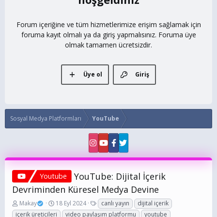
Forum içeriğine ve tüm hizmetlerimize erişim sağlamak için
foruma kayıt olmalı ya da giriş yapmalısınız. Foruma üye
olmak tamamen ücretsizdir.
Üye ol
Giriş
Sosyal Medya Platformları
YouTube
YouTube: Dijital İçerik
Youtube
Devriminden Küresel Medya Devine
K
B
E
Makay
18 Eyl 2024
canlı yayın
dijital içerik
o
a
t
içerik üreticileri
video paylaşım platformu
youtube