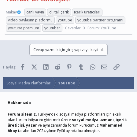
Makay
canlı yayın
dijital içerik
içerik üreticileri
video paylaşım platformu
youtube
youtube partner programı
youtube premium
youtuber
Cevaplar: 0
Forum:
YouTube
Cevap yazmak için giriş yap veya kayıt ol.
Facebook
X (Twitter)
LinkedIn
Reddit
Pinterest
Tumblr
WhatsApp
E-posta
Link
Paylaş:
Sosyal Medya Platformları
YouTube
Hakkımızda
Forum sitemiz,
Türkiye'deki sosyal medya platformları için eksik
olan forum ihtiyacını gidermek üzere
sosyal medya uzmanı, içerik
üreticisi, yazar
ve aynı zamanda forum kurucumuz
Muhammed
Akay
tarafından 2024 yılının Eylül ayında kurulmuştur.