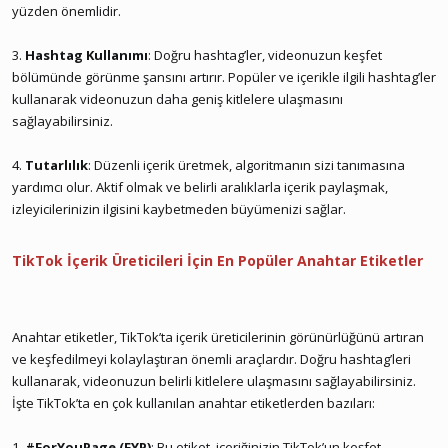
yüzden önemlidir.
3.
Hashtag Kullanımı
: Doğru hashtag’ler, videonuzun keşfet
bölümünde görünme şansını artırır. Popüler ve içerikle ilgili hashtag’ler
kullanarak videonuzun daha geniş kitlelere ulaşmasını
sağlayabilirsiniz.
4.
Tutarlılık
: Düzenli içerik üretmek, algoritmanın sizi tanımasına
yardımcı olur. Aktif olmak ve belirli aralıklarla içerik paylaşmak,
izleyicilerinizin ilgisini kaybetmeden büyümenizi sağlar.
TikTok İçerik Üreticileri İçin En Popüler Anahtar Etiketler
Anahtar etiketler, TikTok’ta içerik üreticilerinin görünürlüğünü artıran
ve keşfedilmeyi kolaylaştıran önemli araçlardır. Doğru hashtag’leri
kullanarak, videonuzun belirli kitlelere ulaşmasını sağlayabilirsiniz.
İşte TikTok’ta en çok kullanılan anahtar etiketlerden bazıları:
1.
#ForYouPage (FYP)
: Bu etiket, içeriğinizin TikTok’un keşfet