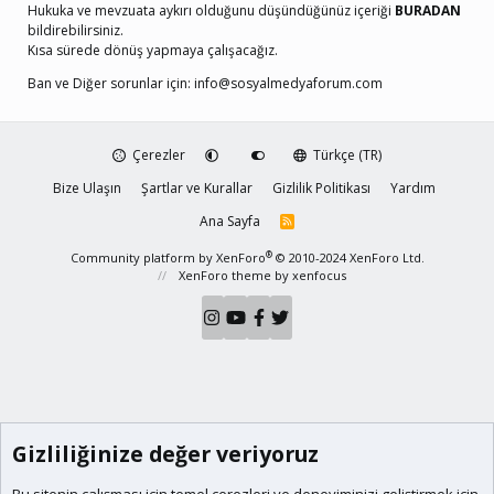
Hukuka ve mevzuata aykırı olduğunu düşündüğünüz içeriği
BURADAN
bildirebilirsiniz.
Kısa sürede dönüş yapmaya çalışacağız.
Ban ve Diğer sorunlar için:
info@sosyalmedyaforum.com
Çerezler
Türkçe (TR)
Bize Ulaşın
Şartlar ve Kurallar
Gizlilik Politikası
Yardım
Ana Sayfa
R
S
S
®
Community platform by XenForo
© 2010-2024 XenForo Ltd.
XenForo theme
by xenfocus
Gizliliğinize değer veriyoruz