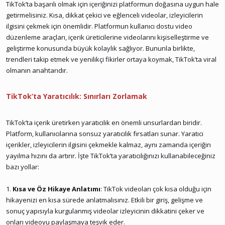
TikTok’ta başarılı olmak için içeriğinizi platformun doğasına uygun hale
getirmelisiniz. Kısa, dikkat çekici ve eğlenceli videolar, izleyicilerin
ilgisini çekmek için önemlidir. Platformun kullanıcı dostu video
düzenleme araçları, içerik üreticilerine videolarını kişiselleştirme ve
geliştirme konusunda büyük kolaylık sağlıyor. Bununla birlikte,
trendleri takip etmek ve yenilikçi fikirler ortaya koymak, TikTok’ta viral
olmanın anahtarıdır.
TikTok’ta Yaratıcılık: Sınırları Zorlamak
TikTok’ta içerik üretirken yaratıcılık en önemli unsurlardan biridir.
Platform, kullanıcılarına sonsuz yaratıcılık fırsatları sunar. Yaratıcı
içerikler, izleyicilerin ilgisini çekmekle kalmaz, aynı zamanda içeriğin
yayılma hızını da artırır. İşte TikTok’ta yaratıcılığınızı kullanabileceğiniz
bazı yollar:
1.
Kısa ve Öz Hikaye Anlatımı
: TikTok videoları çok kısa olduğu için
hikayenizi en kısa sürede anlatmalısınız. Etkili bir giriş, gelişme ve
sonuç yapısıyla kurgulanmış videolar izleyicinin dikkatini çeker ve
onları videoyu paylaşmaya teşvik eder.