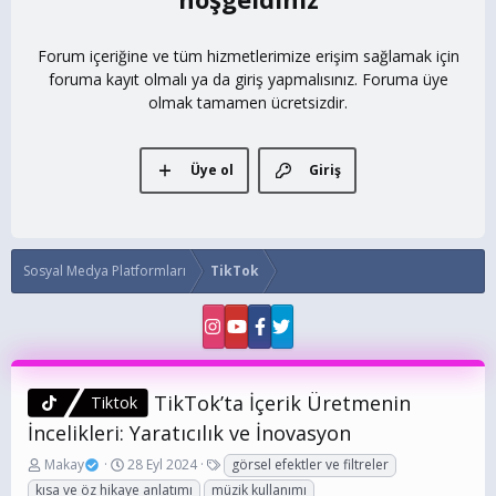
Forum içeriğine ve tüm hizmetlerimize erişim sağlamak için
foruma kayıt olmalı ya da giriş yapmalısınız. Foruma üye
olmak tamamen ücretsizdir.
Üye ol
Giriş
Sosyal Medya Platformları
TikTok
TikTok’ta İçerik Üretmenin
Tiktok
İncelikleri: Yaratıcılık ve İnovasyon
K
B
E
Makay
28 Eyl 2024
görsel efektler ve filtreler
o
a
t
kısa ve öz hikaye anlatımı
müzik kullanımı