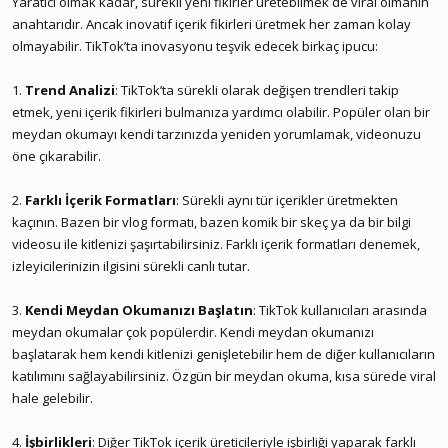
Yaratıcı olmak kadar, sürekli yeni fikirler üretebilmek de viral olmanın
anahtarıdır. Ancak inovatif içerik fikirleri üretmek her zaman kolay
olmayabilir. TikTok’ta inovasyonu teşvik edecek birkaç ipucu:
1.
Trend Analizi
: TikTok’ta sürekli olarak değişen trendleri takip
etmek, yeni içerik fikirleri bulmanıza yardımcı olabilir. Popüler olan bir
meydan okumayı kendi tarzınızda yeniden yorumlamak, videonuzu
öne çıkarabilir.
2.
Farklı İçerik Formatları
: Sürekli aynı tür içerikler üretmekten
kaçının. Bazen bir vlog formatı, bazen komik bir skeç ya da bir bilgi
videosu ile kitlenizi şaşırtabilirsiniz. Farklı içerik formatları denemek,
izleyicilerinizin ilgisini sürekli canlı tutar.
3.
Kendi Meydan Okumanızı Başlatın
: TikTok kullanıcıları arasında
meydan okumalar çok popülerdir. Kendi meydan okumanızı
başlatarak hem kendi kitlenizi genişletebilir hem de diğer kullanıcıların
katılımını sağlayabilirsiniz. Özgün bir meydan okuma, kısa sürede viral
hale gelebilir.
4.
İşbirlikleri
: Diğer TikTok içerik üreticileriyle işbirliği yaparak farklı