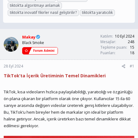
n
ş
i
tiktok’ta algoritmayı anlamak
b
l
k
tiktok’ta i̇novatif fikirler nasıl geliştirilir?
tiktok’ta yaratıcılık
u
a
e
y
n
t
u
g
l
b
ı
e
a
ç
r
Katılım
10 Eyl 2024
Makay
ş
t
Mesajlar
248
Black Smoke
l
a
Tepkime puanı
15
Forum Admini
a
r
Puanları
18
t
i
a
h
28 Eyl 2024
#1
n
i
TikTok’ta İçerik Üretiminin Temel Dinamikleri
TikTok, kısa videoların hızlıca paylaşılabildiği, yaratıcılığı ve özgünlüğü
ön plana çıkaran bir platform olarak öne çıkıyor. Kullanıcılar 15 ila 60
saniye arasında değişen videolar üreterek geniş kitlelere ulaşabiliyor.
Bu, TikTok’u hem bireyler hem de markalar için ideal bir platform
haline getiriyor. Ancak, içerik üretirken bazı temel dinamiklere dikkat
edilmesi gerekiyor.