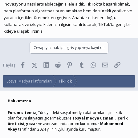
inovasyonu nasıl artırabileceğinizi ele aldık. TikTok’ta başarılı olmak,
hem platformun algoritmasını anlamaktan hem de sürekli yenilikçi ve
yaratıcı içerikler üretmekten geçiyor. Anahtar etiketleri doğru
kullanarak ve izleyici kitlenizin ilgisini canlı tutarak, TikTok’ta geniş bir
kitleye ulaşabilirsiniz.
Cevap yazmak için giriş yap veya kayıt ol.
Facebook
X (Twitter)
LinkedIn
Reddit
Pinterest
Tumblr
WhatsApp
E-posta
Link
Paylaş:
Sosyal Medya Platformları
TikTok
Hakkımızda
Forum sitemiz,
Türkiye'deki sosyal medya platformları için eksik
olan forum ihtiyacını gidermek üzere
sosyal medya uzmanı, içerik
üreticisi, yazar
ve aynı zamanda forum kurucumuz
Muhammed
Akay
tarafından 2024 yılının Eylül ayında kurulmuştur.