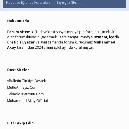
Hayat ve Eğlence Forumları
Biyografiler
Hakkımızda
Forum sitemiz,
Türkiye'deki sosyal medya platformları için eksik
olan forum ihtiyacını gidermek üzere
sosyal medya uzmanı, içerik
üreticisi, yazar
ve aynı zamanda forum kurucumuz
Muhammed
Akay
tarafından 2024 yılının Eylül ayında kurulmuştur.
Dost Siteler
vBulletin Türkiye Destek
MutluAnneyiz.Com
TeknolojiPatronu.Com
Muhammed Akay Official
Bizi Takip Edin