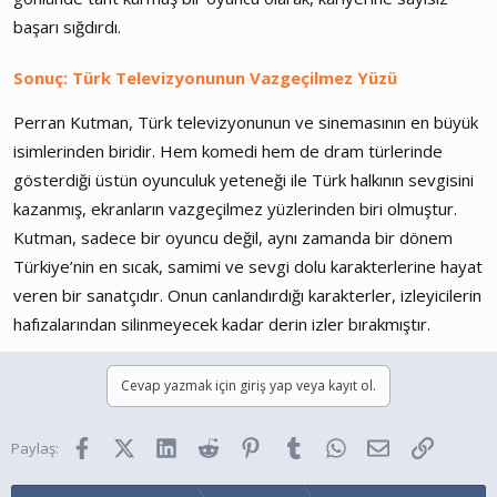
başarı sığdırdı.
Sonuç: Türk Televizyonunun Vazgeçilmez Yüzü
Perran Kutman, Türk televizyonunun ve sinemasının en büyük
isimlerinden biridir. Hem komedi hem de dram türlerinde
gösterdiği üstün oyunculuk yeteneği ile Türk halkının sevgisini
kazanmış, ekranların vazgeçilmez yüzlerinden biri olmuştur.
Kutman, sadece bir oyuncu değil, aynı zamanda bir dönem
Türkiye’nin en sıcak, samimi ve sevgi dolu karakterlerine hayat
veren bir sanatçıdır. Onun canlandırdığı karakterler, izleyicilerin
hafızalarından silinmeyecek kadar derin izler bırakmıştır.
Cevap yazmak için giriş yap veya kayıt ol.
Facebook
X (Twitter)
LinkedIn
Reddit
Pinterest
Tumblr
WhatsApp
E-posta
Link
Paylaş: