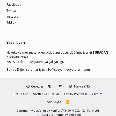
Facebook
Twitter
Instagram
TikTok
Yasal Uyarı
Hukuka ve mevzuata aykırı olduğunu düşündüğünüz içeriği
BURADAN
bildirebilirsiniz.
Kısa sürede dönüş yapmaya çalışacağız.
Ban ve Diğer sorunlar için:
info@sosyalmedyaforum.com
Çerezler
Türkçe (TR)
Bize Ulaşın
Şartlar ve Kurallar
Gizlilik Politikası
Yardım
Ana Sayfa
R
S
S
®
Community platform by XenForo
© 2010-2024 XenForo Ltd.
XenForo theme
by xenfocus