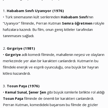
1.
Hababam Sınıfı Uyanıyor (1976)
• Türk sinemasının kült serilerinden
Hababam Sınıfı
’nın
“Uyanıyor” filminde, Perran Kutman
Semra öğretmen
rolüyle
hafızalara kazındı. Bu film, onun geniş kitleler tarafından
tanınmasını sağladı.
2.
Gırgıriye (1981)
•
Gırgıriye
adlı komedi filminde, mahallenin neşesi ve olayların
merkezinde yer alan bir karakteri canlandırdı. Kutman’ın bu
filmdeki enerjik ve esprili oyunculuğu, ona büyük bir hayran
kitlesi kazandırdı.
3.
Tosun Paşa (1976)
•
Kemal Sunal, Şener Şen
gibi büyük isimlerle birlikte rol aldığı
Tosun Paşa
filminde de önemli bir karakteri canlandırdı.
Perran Kutman, komedideki başarısını bu filmde de gözler