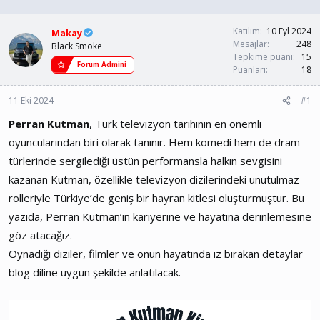
n
ş
b
l
u
a
Katılım
10 Eyl 2024
Makay
y
n
Mesajlar
248
Black Smoke
u
g
Tepkime puanı
15
Forum Admini
b
ı
Puanları
18
a
ç
ş
t
11 Eki 2024
#1
l
a
a
r
Perran Kutman
, Türk televizyon tarihinin en önemli
t
i
oyuncularından biri olarak tanınır. Hem komedi hem de dram
a
h
n
i
türlerinde sergilediği üstün performansla halkın sevgisini
kazanan Kutman, özellikle televizyon dizilerindeki unutulmaz
rolleriyle Türkiye’de geniş bir hayran kitlesi oluşturmuştur. Bu
yazıda, Perran Kutman’ın kariyerine ve hayatına derinlemesine
göz atacağız.
Oynadığı diziler, filmler ve onun hayatında iz bırakan detaylar
blog diline uygun şekilde anlatılacak.