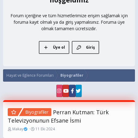
Forum içeriğine ve tüm hizmetlerimize erişim sağlamak için
foruma kayıt olmalı ya da giriş yapmalısınız. Foruma üye
olmak tamamen ücretsizdir.
Üye ol
Giriş
Hayat ve Eğlence Forumları
Biyografiler
Perran Kutman: Türk
Biyografiler
Televizyonunun Efsane İsmi
K
B
Makay
11 Eki 2024
o
a