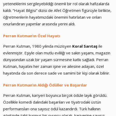
yeteneklerini sergileyebildiği önemli bir rol olarak hafızalarda
kaldı. “Hayat Bilgisi” dizisi de Afet Öğretmen figürüyle birlikte,
öğretmenlerin hayatımızdaki önemini hatırlatan ve onları
onurlandıran yapımlar arasında yerini aldı.
Perran Kutman’ın Özel Hayatı
Perran Kutman, 1980 yılında müzisyen
Koral Sarıtaş
ile
evlenmiştir. Eşiyle olan mutlu evliliği ve sakin yaşamı, magazin
dünyasından uzak bir yaşam sürmesine katkı sağladı. Perran
Kutman, hayatını her zaman işine ve ailesine adayan, özel
hayatında da son derece sade ve samimi bir kişi olarak bilinir.
Perran Kutman’ın Aldığı Ödüller ve Başarılar
Perran Kutman, kariyeri boyunca birçok ödüle layık görüldü.
Özellikle komedi dalındaki başarıları ve tiyatrodaki üstün
performansları ona sayısız ödül kazandırdı. Türk halkının
gönlünde taht kurmuş bir oyuncu olarak, kariyerine sayısız