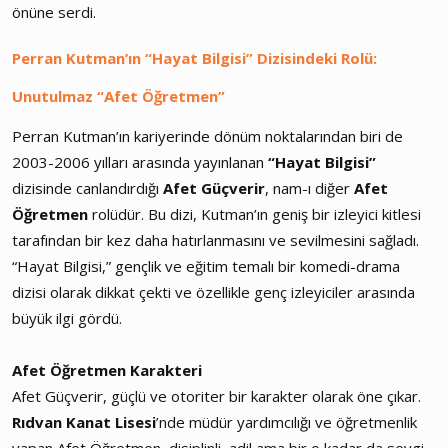
önüne serdi.
Perran Kutman’ın “Hayat Bilgisi” Dizisindeki Rolü:
Unutulmaz “Afet Öğretmen”
Perran Kutman’ın kariyerinde dönüm noktalarından biri de
2003-2006 yılları arasında yayınlanan
“Hayat Bilgisi”
dizisinde canlandırdığı
Afet Güçverir
, nam-ı diğer
Afet
Öğretmen
rolüdür. Bu dizi, Kutman’ın geniş bir izleyici kitlesi
tarafından bir kez daha hatırlanmasını ve sevilmesini sağladı.
“Hayat Bilgisi,” gençlik ve eğitim temalı bir komedi-drama
dizisi olarak dikkat çekti ve özellikle genç izleyiciler arasında
büyük ilgi gördü.
Afet Öğretmen Karakteri
Afet Güçverir, güçlü ve otoriter bir karakter olarak öne çıkar.
Rıdvan Kanat Lisesi
’nde müdür yardımcılığı ve öğretmenlik
yapan Afet Öğretmen, disiplinli, adil ama bir o kadar da sevgi