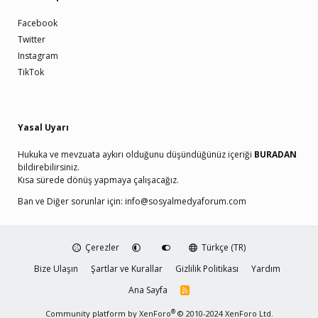
Facebook
Twitter
Instagram
TikTok
Yasal Uyarı
Hukuka ve mevzuata aykırı olduğunu düşündüğünüz içeriği
BURADAN
bildirebilirsiniz.
Kısa sürede dönüş yapmaya çalışacağız.
Ban ve Diğer sorunlar için:
info@sosyalmedyaforum.com
Çerezler
Türkçe (TR)
Bize Ulaşın
Şartlar ve Kurallar
Gizlilik Politikası
Yardım
Ana Sayfa
R
S
S
®
Community platform by XenForo
© 2010-2024 XenForo Ltd.