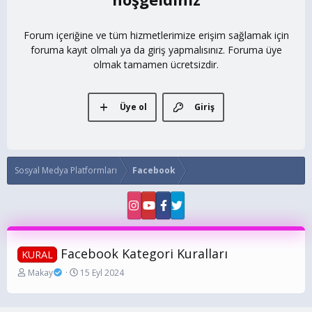
Forum içeriğine ve tüm hizmetlerimize erişim sağlamak için
foruma kayıt olmalı ya da giriş yapmalısınız. Foruma üye
olmak tamamen ücretsizdir.
Üye ol
Giriş
Sosyal Medya Platformları
Facebook
Facebook Kategori Kuralları
KURAL
K
B
Makay
15 Eyl 2024
o
a
n
ş
b
l