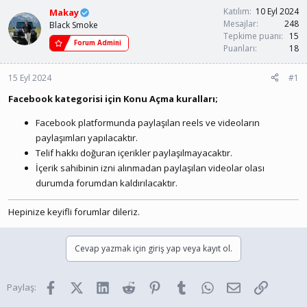
u
a
Katılım
10 Eyl 2024
Makay
y
n
Mesajlar
248
Black Smoke
u
g
Tepkime puanı
15
Forum Admini
b
ı
Puanları
18
a
ç
ş
t
15 Eyl 2024
#1
l
a
a
r
Facebook kategorisi için Konu Açma kuralları;
t
i
a
h
Facebook platformunda paylaşılan reels ve videoların
n
i
paylaşımları yapılacaktır.
Telif hakkı doğuran içerikler paylaşılmayacaktır.
İçerik sahibinin izni alınmadan paylaşılan videolar olası
durumda forumdan kaldırılacaktır.
Hepinize keyifli forumlar dileriz.
Cevap yazmak için giriş yap veya kayıt ol.
Facebook
X (Twitter)
LinkedIn
Reddit
Pinterest
Tumblr
WhatsApp
E-posta
Link
Paylaş: