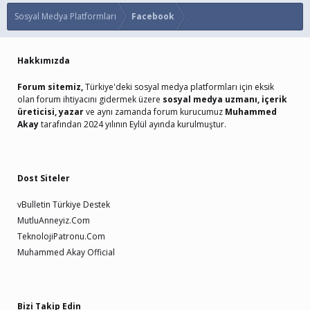
Sosyal Medya Platformları
Facebook
Hakkımızda
Forum sitemiz,
Türkiye'deki sosyal medya platformları için eksik
olan forum ihtiyacını gidermek üzere
sosyal medya uzmanı, içerik
üreticisi, yazar
ve aynı zamanda forum kurucumuz
Muhammed
Akay
tarafından 2024 yılının Eylül ayında kurulmuştur.
Dost Siteler
vBulletin Türkiye Destek
MutluAnneyiz.Com
TeknolojiPatronu.Com
Muhammed Akay Official
Bizi Takip Edin