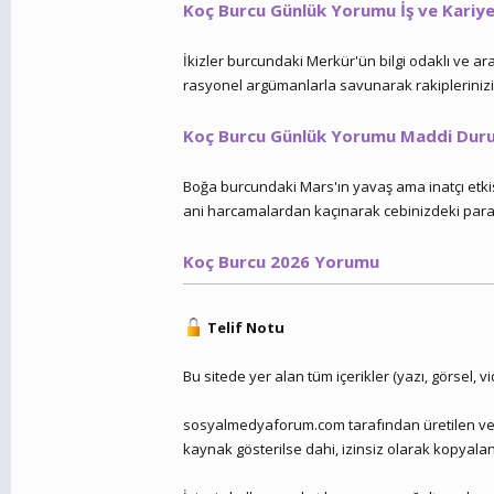
Koç Burcu Günlük Yorumu İş ve Kariy
İkizler burcundaki Merkür'ün bilgi odaklı ve araş
rasyonel argümanlarla savunarak rakiplerinizi ge
Koç Burcu Günlük Yorumu Maddi Dur
Boğa burcundaki Mars'ın yavaş ama inatçı etkis
ani harcamalardan kaçınarak cebinizdeki parayı 
Koç Burcu 2026 Yorumu
Telif Notu
Bu sitede yer alan tüm içerikler (yazı, görsel, 
sosyalmedyaforum.com tarafından üretilen ve pa
kaynak gösterilse dahi, izinsiz olarak kopyala