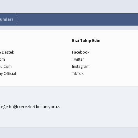
rumları
Bizi Takip Edin
e Destek
Facebook
Com
Twitter
nu.Com
Instagram
 Official
TikTok
Bize U
teğe bağlı çerezleri kullanıyoruz.
me
by xenfocus