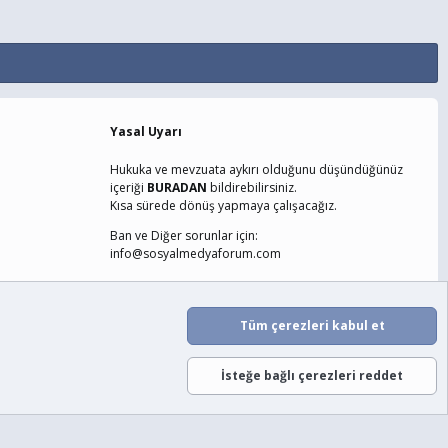
Yasal Uyarı
Hukuka ve mevzuata aykırı olduğunu düşündüğünüz
içeriği
BURADAN
bildirebilirsiniz.
Kısa sürede dönüş yapmaya çalışacağız.
Ban ve Diğer sorunlar için:
info@sosyalmedyaforum.com
laşın
Şartlar ve Kurallar
Gizlilik Politikası
Yardım
Ana Sayfa
Tüm çerezleri kabul et
R
S
S
İsteğe bağlı çerezleri reddet