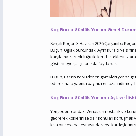
Koç Burcu Günlük Yorum Genel Duru
Sevgili Koçlar, 3 Haziran 2026 Çarşamba Koç bur
Bugün, Oğlak burcundaki Ay'ın kuralcı ve sınırla
karşılama zorunluluğu ile kendi istekleriniz a
göstermeye çalışmanızda fayda var.
Bugün, üzerinize yüklenen görevleri yerine getir
ederek hata yapma payınızı en aza indirmeyi hed
Koç Burcu Günlük Yorumu Aşk ve İlişki
Yengeç burcundaki Venüs'ün nostaljik ve korumacı
geçirerek köklerinize dair konuları konuşmak 
kısa bir seyahat esnasında veya kardeşlerinizin 