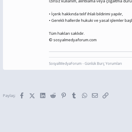
İzinsiz kullanım, alıntılama veya çoğaltma du
• İçerik hakkında telif ihlali bildirimi yapılır,
• Gerekli hallerde hukuki ve yasal işlemler başla
Tüm hakları saklıdır.
© sosyalmedyaforum.com
SosyalMedyaForum - Günlük Burç Yorumları
Facebook
X (Twitter)
LinkedIn
Reddit
Pinterest
Tumblr
WhatsApp
E-posta
Link
Paylaş: