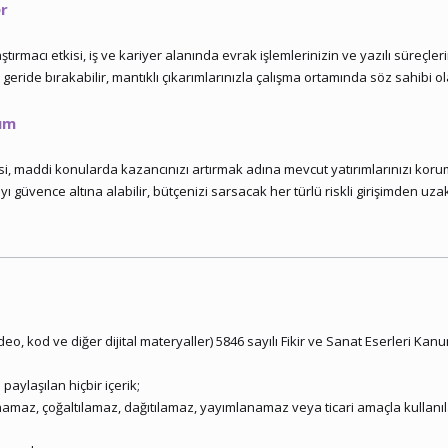
er
tırmacı etkisi, iş ve kariyer alanında evrak işlemlerinizin ve yazılı süreçler
ride bırakabilir, mantıklı çıkarımlarınızla çalışma ortamında söz sahibi ola
um
i, maddi konularda kazancınızı artırmak adına mevcut yatırımlarınızı koru
güvence altına alabilir, bütçenizi sarsacak her türlü riskli girişimden uzak 
video, kod ve diğer dijital materyaller) 5846 sayılı Fikir ve Sanat Eserleri
ylaşılan hiçbir içerik;
namaz, çoğaltılamaz, dağıtılamaz, yayımlanamaz veya ticari amaçla kullanı