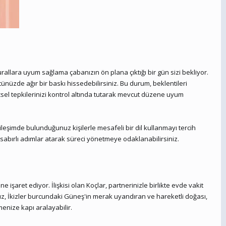
urallara uyum sağlama çabanızın ön plana çıktığı bir gün sizi bekliyor.
stünüzde ağır bir baskı hissedebilirsiniz. Bu durum, beklentileri
çsel tepkilerinizi kontrol altında tutarak mevcut düzene uyum
kileşimde bulunduğunuz kişilerle mesafeli bir dil kullanmayı tercih
 sabırlı adımlar atarak süreci yönetmeye odaklanabilirsiniz.
işaret ediyor. İlişkisi olan Koçlar, partnerinizle birlikte evde vakit
z, İkizler burcundaki Güneş'in merak uyandıran ve hareketli doğası,
menize kapı aralayabilir.