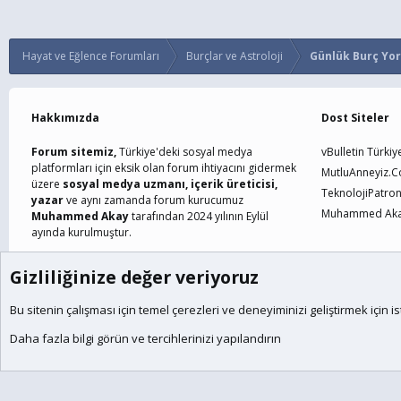
Hayat ve Eğlence Forumları
Burçlar ve Astroloji
Günlük Burç Yo
Hakkımızda
Dost Siteler
Forum sitemiz,
Türkiye'deki sosyal medya
vBulletin Türkiy
platformları için eksik olan forum ihtiyacını gidermek
MutluAnneyiz.
üzere
sosyal medya uzmanı, içerik üreticisi,
TeknolojiPatro
yazar
ve aynı zamanda forum kurucumuz
Muhammed Akay
Muhammed Akay
tarafından 2024 yılının Eylül
ayında kurulmuştur.
Gizliliğinize değer veriyoruz
Çerezler
Türkçe (TR)
Bu sitenin çalışması için temel
çerezleri
ve deneyiminizi geliştirmek için is
®
Community platform by XenForo
© 2010-2024 XenForo Ltd.
XenForo the
Daha fazla bilgi görün ve tercihlerinizi yapılandırın