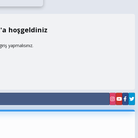
m
riş yapmalısınız.