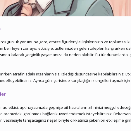
m
cu günlük yorumuna göre, otorite figürleriyle ilişkilerinizin ve toplumsal k
rı belirleyen zorlayıcı etkisiyle, üstlerinizden gelen talepleri karşılarken ü
rasında kalarak gerginlik yaşamanıza da neden olabilir. Bu tür durumlarda i
irken etrafınızdaki insanların sizi izlediği düşüncesine kapılabilirsiniz. Et
efleyebilirsiniz. Ayrıca gün içerisinde karşılaştığınız engelleri aşmak için
ler
 etkisi, aşk hayatınızda geçmişe ait hatıraların zihninizi meşgul edeceğine 
ve aranızdaki görünmez bağları kuvvetlendirmek isteyebilirsiniz. Bekarsanı
vesilesiyle tanışacağınız neşeli biriyle dikkatinizi çeken bir etkileşime gir