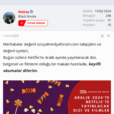
n
ş
b
l
u
a
Katılım
10 Eyl 2024
Makay
y
n
Mesajlar
248
Black Smoke
u
g
Tepkime puanı
15
Forum Admini
b
ı
Puanları
18
a
ç
ş
t
1 Ara 2024
#1
l
a
a
r
Merhabalar değerli sosyalmedyaforum.com takipçileri ve
t
i
değerli üyeleri,
a
h
n
i
Bugün sizlere Netflix'te Aralık ayında yayınlanacak dizi,
belgesel ve filmlerin olduğu bir makale hazırladık,
keyifli
okumalar dilerim.