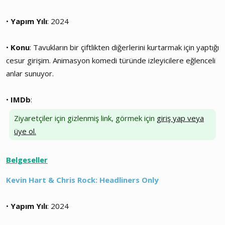
•
Yapım Yılı
: 2024
•
Konu
: Tavukların bir çiftlikten diğerlerini kurtarmak için yaptığı
cesur girişim. Animasyon komedi türünde izleyicilere eğlenceli
anlar sunuyor.
•
IMDb
:
Ziyaretçiler için gizlenmiş link, görmek için
giriş yap veya
üye ol.
Belgeseller
Kevin Hart & Chris Rock: Headliners Only
•
Yapım Yılı
: 2024