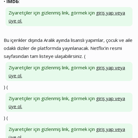
•
IMDb
:
Ziyaretçiler için gizlenmiş link, görmek için
giriş yap veya
üye ol.
Bu içerikler dışında Aralık ayında lisanslı yapımlar, çocuk ve aile
odaklı diziler de platformda yayınlanacak. Netflix’in resmi
sayfasından tam listeye ulaşabilirsiniz. (
Ziyaretçiler için gizlenmiş link, görmek için
giriş yap veya
üye ol.
)
(
Ziyaretçiler için gizlenmiş link, görmek için
giriş yap veya
üye ol.
)
(
Ziyaretçiler için gizlenmiş link, görmek için
giriş yap veya
üye ol.