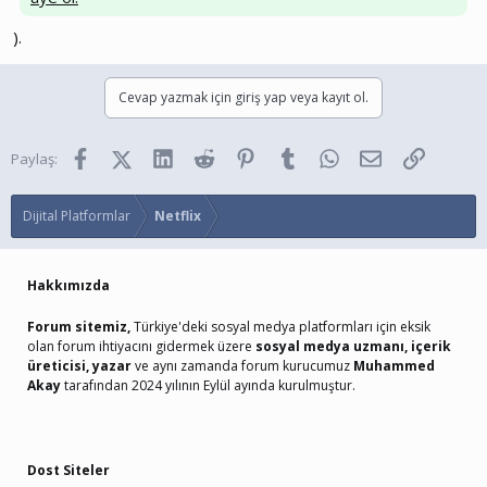
).
Cevap yazmak için giriş yap veya kayıt ol.
Facebook
X (Twitter)
LinkedIn
Reddit
Pinterest
Tumblr
WhatsApp
E-posta
Link
Paylaş:
Dijital Platformlar
Netflix
Hakkımızda
Forum sitemiz,
Türkiye'deki sosyal medya platformları için eksik
olan forum ihtiyacını gidermek üzere
sosyal medya uzmanı, içerik
üreticisi, yazar
ve aynı zamanda forum kurucumuz
Muhammed
Akay
tarafından 2024 yılının Eylül ayında kurulmuştur.
Dost Siteler