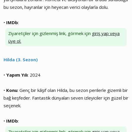
bu sezon, hayranlar için heyecan verici olaylarla dolu.
•
IMDb
:
Ziyaretçiler için gizlenmiş link, görmek için
giriş yap veya
üye ol.
Hilda (3. Sezon)
•
Yapım Yılı
: 2024
•
Konu
: Genç bir kâşif olan Hilda, bu sezon perilerle gizemli bir
bağ keşfeder. Fantastik dünyaları seven izleyiciler için güzel bir
seçenek.
•
IMDb
:
Ziyaretçiler için gizlenmiş link, görmek için
giriş yap veya