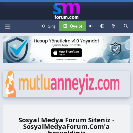
Giriş
Üye ol
Sosyal Medya Forum Siteniz -
SosyalMedyaForum.Com