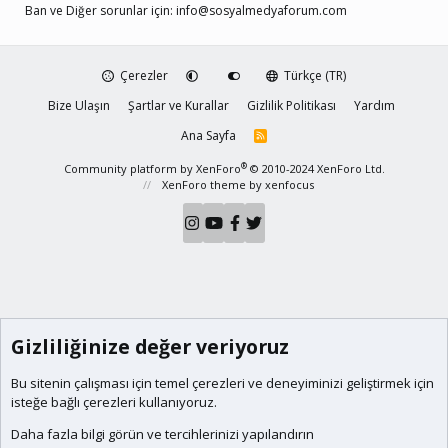
Ban ve Diğer sorunlar için:
info@sosyalmedyaforum.com
Çerezler
Türkçe (TR)
Bize Ulaşın
Şartlar ve Kurallar
Gizlilik Politikası
Yardım
Ana Sayfa
R
S
S
®
Community platform by XenForo
© 2010-2024 XenForo Ltd.
XenForo theme
by xenfocus
Gizliliğinize değer veriyoruz
Bu sitenin çalışması için temel
çerezleri
ve deneyiminizi geliştirmek için
isteğe bağlı çerezleri kullanıyoruz.
Daha fazla bilgi görün ve tercihlerinizi yapılandırın