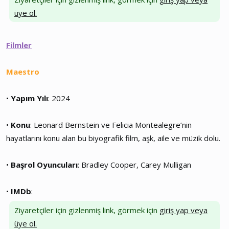
üye ol.
Filmler
Maestro
•
Yapım Yılı
: 2024
•
Konu
: Leonard Bernstein ve Felicia Montealegre’nin
hayatlarını konu alan bu biyografik film, aşk, aile ve müzik dolu.
•
Başrol Oyuncuları
: Bradley Cooper, Carey Mulligan
•
IMDb
:
Ziyaretçiler için gizlenmiş link, görmek için
giriş yap veya
üye ol.