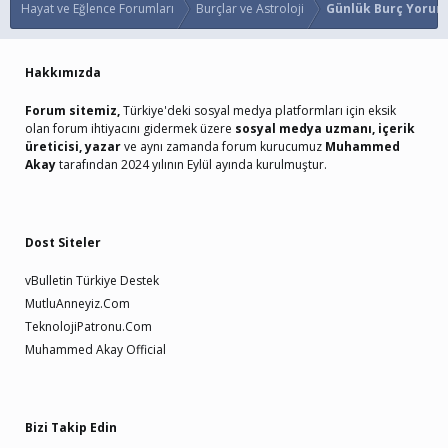
Hayat ve Eğlence Forumları
Burçlar ve Astroloji
Günlük Burç Yorum
Hakkımızda
Forum sitemiz,
Türkiye'deki sosyal medya platformları için eksik
olan forum ihtiyacını gidermek üzere
sosyal medya uzmanı, içerik
üreticisi, yazar
ve aynı zamanda forum kurucumuz
Muhammed
Akay
tarafından 2024 yılının Eylül ayında kurulmuştur.
Dost Siteler
vBulletin Türkiye Destek
MutluAnneyiz.Com
TeknolojiPatronu.Com
Muhammed Akay Official
Bizi Takip Edin