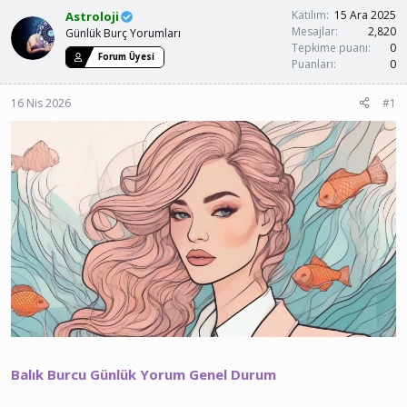
u
a
Katılım
15 Ara 2025
Astroloji
y
n
Mesajlar
2,820
Günlük Burç Yorumları
u
g
Tepkime puanı
0
Forum Üyesi
b
ı
Puanları
0
a
ç
ş
t
16 Nis 2026
#1
l
a
a
r
t
i
a
h
n
i
Balık Burcu Günlük Yorum Genel Durum