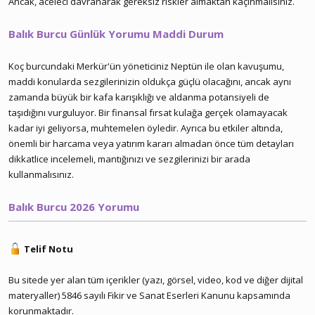
Ancak, aceleci davranarak gereksiz riskler almaktan kaçınmalısınız.
Balık Burcu Günlük Yorumu Maddi Durum
Koç burcundaki Merkür'ün yöneticiniz Neptün ile olan kavuşumu,
maddi konularda sezgilerinizin oldukça güçlü olacağını, ancak aynı
zamanda büyük bir kafa karışıklığı ve aldanma potansiyeli de
taşıdığını vurguluyor. Bir finansal fırsat kulağa gerçek olamayacak
kadar iyi geliyorsa, muhtemelen öyledir. Ayrıca bu etkiler altında,
önemli bir harcama veya yatırım kararı almadan önce tüm detayları
dikkatlice incelemeli, mantığınızı ve sezgilerinizi bir arada
kullanmalısınız.
Balık Burcu 2026 Yorumu
Telif Notu
Bu sitede yer alan tüm içerikler (yazı, görsel, video, kod ve diğer dijital
materyaller) 5846 sayılı Fikir ve Sanat Eserleri Kanunu kapsamında
korunmaktadır.