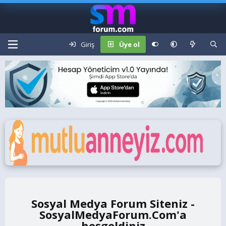
Giriş
Üye ol
Sosyal Medya Forum Siteniz -
SosyalMedyaForum.Com