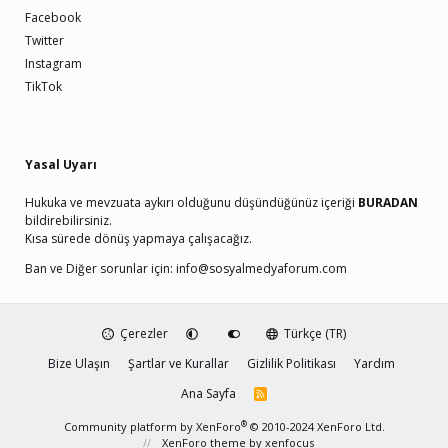
Facebook
Twitter
Instagram
TikTok
Yasal Uyarı
Hukuka ve mevzuata aykırı olduğunu düşündüğünüz içeriği
BURADAN
bildirebilirsiniz.
Kısa sürede dönüş yapmaya çalışacağız.
Ban ve Diğer sorunlar için:
info@sosyalmedyaforum.com
Çerezler
Türkçe (TR)
Bize Ulaşın
Şartlar ve Kurallar
Gizlilik Politikası
Yardım
Ana Sayfa
R
S
S
®
Community platform by XenForo
© 2010-2024 XenForo Ltd.
XenForo theme
by xenfocus