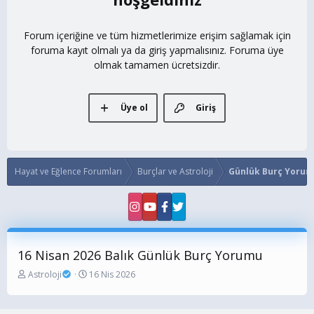
Forum içeriğine ve tüm hizmetlerimize erişim sağlamak için
foruma kayıt olmalı ya da giriş yapmalısınız. Foruma üye
olmak tamamen ücretsizdir.
Üye ol
Giriş
Hayat ve Eğlence Forumları
Burçlar ve Astroloji
Günlük Burç Yorum
16 Nisan 2026 Balık Günlük Burç Yorumu
K
B
Astroloji
16 Nis 2026
o
a
n
ş
b
l