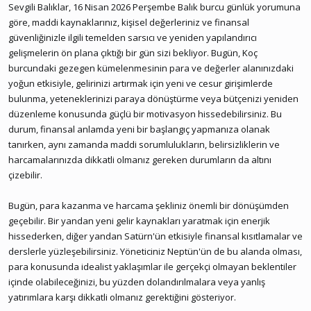
Sevgili Balıklar, 16 Nisan 2026 Perşembe Balık burcu günlük yorumuna
göre, maddi kaynaklarınız, kişisel değerleriniz ve finansal
güvenliğinizle ilgili temelden sarsıcı ve yeniden yapılandırıcı
gelişmelerin ön plana çıktığı bir gün sizi bekliyor. Bugün, Koç
burcundaki gezegen kümelenmesinin para ve değerler alanınızdaki
yoğun etkisiyle, gelirinizi artırmak için yeni ve cesur girişimlerde
bulunma, yeteneklerinizi paraya dönüştürme veya bütçenizi yeniden
düzenleme konusunda güçlü bir motivasyon hissedebilirsiniz. Bu
durum, finansal anlamda yeni bir başlangıç yapmanıza olanak
tanırken, aynı zamanda maddi sorumlulukların, belirsizliklerin ve
harcamalarınızda dikkatli olmanız gereken durumların da altını
çizebilir.
Bugün, para kazanma ve harcama şekliniz önemli bir dönüşümden
geçebilir. Bir yandan yeni gelir kaynakları yaratmak için enerjik
hissederken, diğer yandan Satürn'ün etkisiyle finansal kısıtlamalar ve
derslerle yüzleşebilirsiniz. Yöneticiniz Neptün'ün de bu alanda olması,
para konusunda idealist yaklaşımlar ile gerçekçi olmayan beklentiler
içinde olabileceğinizi, bu yüzden dolandırılmalara veya yanlış
yatırımlara karşı dikkatli olmanız gerektiğini gösteriyor.