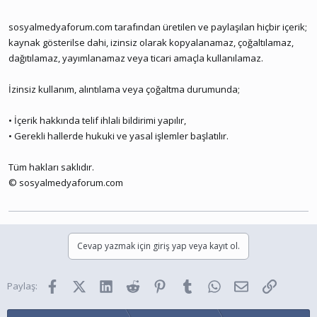
sosyalmedyaforum.com tarafından üretilen ve paylaşılan hiçbir içerik;
kaynak gösterilse dahi, izinsiz olarak kopyalanamaz, çoğaltılamaz,
dağıtılamaz, yayımlanamaz veya ticari amaçla kullanılamaz.
İzinsiz kullanım, alıntılama veya çoğaltma durumunda;
• İçerik hakkında telif ihlali bildirimi yapılır,
• Gerekli hallerde hukuki ve yasal işlemler başlatılır.
Tüm hakları saklıdır.
© sosyalmedyaforum.com
Cevap yazmak için giriş yap veya kayıt ol.
Facebook
X (Twitter)
LinkedIn
Reddit
Pinterest
Tumblr
WhatsApp
E-posta
Link
Paylaş: