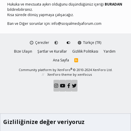
Hukuka ve mevzuata aykırı olduğunu düşündüğünüz içeriği
BURADAN
bildirebilirsiniz.
Kısa sürede dönüş yapmaya çalışacağız.
Ban ve Diğer sorunlar için:
info@sosyalmedyaforum.com
Çerezler
Türkçe (TR)
Bize Ulaşın
Şartlar ve Kurallar
Gizlilik Politikası
Yardım
Ana Sayfa
R
S
S
®
Community platform by XenForo
© 2010-2024 XenForo Ltd.
XenForo theme
by xenfocus
Gizliliğinize değer veriyoruz