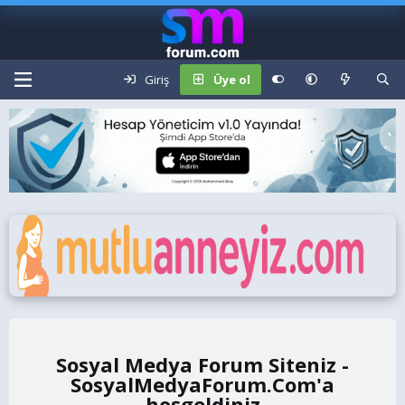
Giriş
Üye ol
Sosyal Medya Forum Siteniz -
SosyalMedyaForum.Com