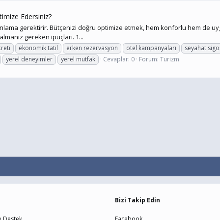
ptimize Edersiniz?
nlama gerektirir. Bütçenizi doğru optimize etmek, hem konforlu hem de uygun
lmanız gereken ipuçları. 1...
reti
ekonomik tatil
erken rezervasyon
otel kampanyaları
seyahat sigo
yerel deneyimler
yerel mutfak
Cevaplar: 0
Forum:
Turizm
Bizi Takip Edin
e Destek
Facebook