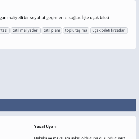
 maliyetli bir seyahat geçirmenizi sağlar. İşte uçak bileti
rtası
tatil maliyetleri
tatil planı
toplu taşıma
uçak bileti fırsatları
Yasal Uyarı
Hukuka ve mevzuata aykırı olduğunu düşündüğünüz