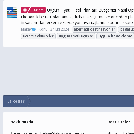
Uygun Fiyatlı Tatil Planları: Bütçenizi Nasıl O
Turizm
Ekonomik bir tatil planlamak, dikkatli araştırma ve önceden pla
fırsatlarından erken rezervasyon avantajlarına kadar dikkate a
Makay
Konu
24 Eki 2024
alternatif destinasyonlar
bagaj üc
ücretsiz aktiviteler
uygun
fiyatlı uçuşlar
uygun
konaklama
Etiketler
Hakkımızda
Dost Siteler
Forum sitemiz,
Türkiye'deki sosyal medya
vBulletin Türkiy