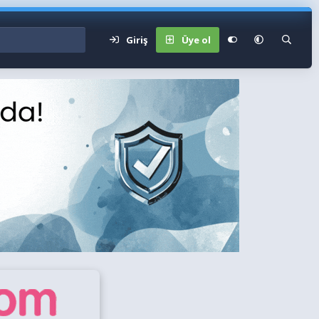
Giriş
Üye ol