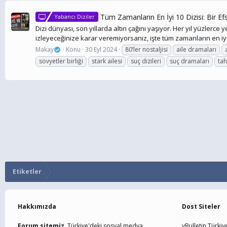
Tüm Zamanların En İyi 10 Dizisi: Bir Ef
Yabancı Diziler
Dizi dünyası, son yıllarda altın çağını yaşıyor. Her yıl yüzlerc
izleyeceğinize karar veremiyorsanız, işte tüm zamanların en iyi 1
Makay
Konu
30 Eyl 2024
80’ler nostaljisi
aile dramaları
sovyetler birliği
stark ailesi
suç dizileri
suç dramaları
tah
Etiketler
Hakkımızda
Dost Siteler
Forum sitemiz,
Türkiye'deki sosyal medya
vBulletin Türkiy