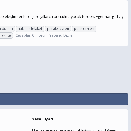
m de eleştirmenlere göre yıllarca unutulmayacak türden. Eğer hangi diziyi
 dizileri
nükleer felaket
paralel evren
polis dizileri
r white
Cevaplar: 0
Forum:
Yabancı Diziler
Yasal Uyarı
Hukuka ve mevzuata aykırı olduğunu düşündüğünüz