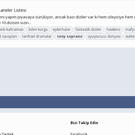
saneler Listesi
e yeni yapım piyasaya sürülüyor, ancak bazı diziler var ki hem izleyiciye he
0 dizisini sizin...
anti-kahraman
bilim kurgu
ejderhalar
fantastik diziler
hawkins
mafya
t savaşları
tarihsel dramalar
tony
soprano
uyuşturucu dünyası
walte
Bizi Takip Edin
e Destek
Facebook