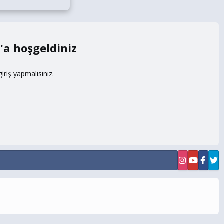
m
riş yapmalısınız.