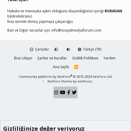
Hukuka ve mevzuata aykırı olduğunu düşündüğünüz içeriği
BURADAN
bildirebilirsiniz.
Kısa sürede dönüş yapmaya çalışacağız.
Ban ve Diğer sorunlar için:
info@sosyalmedyaforum.com
Çerezler
Türkçe (TR)
Bize Ulaşın
Şartlar ve Kurallar
Gizlilik Politikası
Yardım
Ana Sayfa
R
S
S
®
Community platform by XenForo
© 2010-2024 XenForo Ltd.
XenForo theme
by xenfocus
Gizliliğinize değer veriyoruz