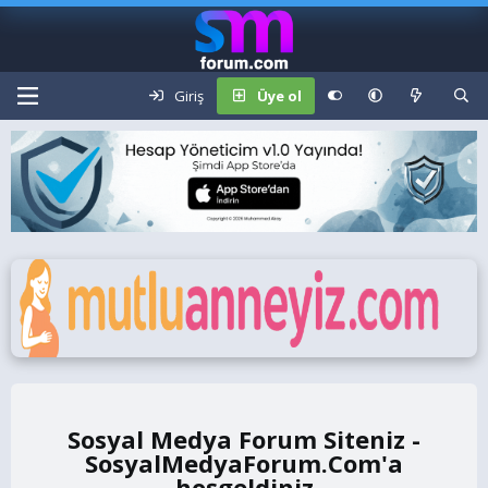
Giriş
Üye ol
Sosyal Medya Forum Siteniz -
SosyalMedyaForum.Com