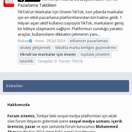
Pazarlama Taktikleri
TikTok’un Markalar İçin Önemi TikTok, son yıllarda markalar
için en etkili pazarlama platformlarından biri haline geldi. 1
milyarı aşan aktif kullanıcı sayısıyla TikTok, markaların geniş
bir kitleye ulaşmasını sağlıyor. Platformun sunduğu yaratıcı
araçlar, kullanıcıların dikkatini çekmenin yanı...
Makay
Konu
28 Eyl 2024
influencer pazarlaması
strateji geliştirmek
tiktok’ta marka kimliğini güçlendirme
tiktok’un
markalar
i̇çin
önemi
topluluk yönetimi
tutarlılık
Cevaplar: 0
Forum:
TikTok
Etiketler
Hakkımızda
Forum sitemiz,
Türkiye'deki sosyal medya platformları için eksik
olan forum ihtiyacını gidermek üzere
sosyal medya uzmanı, içerik
üreticisi, yazar
ve aynı zamanda forum kurucumuz
Muhammed
Akay
tarafından 2024 yılının Eylül ayında kurulmuştur.