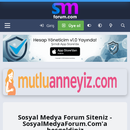
Giriş
Üye ol
Sosyal Medya Forum Siteniz -
SosyalMedyaForum.Com