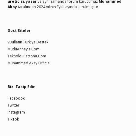
üreticisi, yazar
ve aynı zamanda forum kurucumuz
Muhammed
Akay
tarafından 2024 yılının Eylül ayında kurulmuştur.
Dost Siteler
vBulletin Türkiye Destek
MutluAnneyiz.Com
TeknolojiPatronu.Com
Muhammed Akay Official
Bizi Takip Edin
Facebook
Twitter
Instagram
TikTok