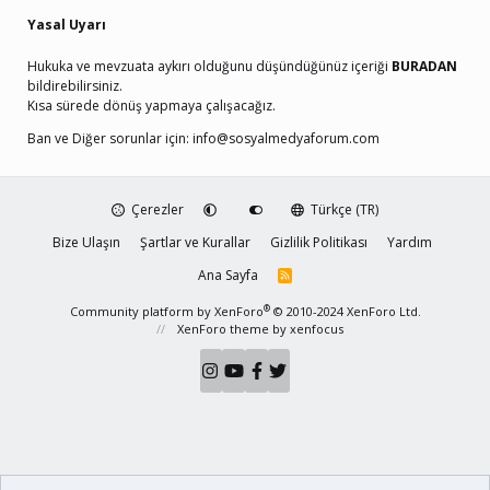
Yasal Uyarı
Hukuka ve mevzuata aykırı olduğunu düşündüğünüz içeriği
BURADAN
bildirebilirsiniz.
Kısa sürede dönüş yapmaya çalışacağız.
Ban ve Diğer sorunlar için:
info@sosyalmedyaforum.com
Çerezler
Türkçe (TR)
Bize Ulaşın
Şartlar ve Kurallar
Gizlilik Politikası
Yardım
Ana Sayfa
R
S
S
®
Community platform by XenForo
© 2010-2024 XenForo Ltd.
XenForo theme
by xenfocus