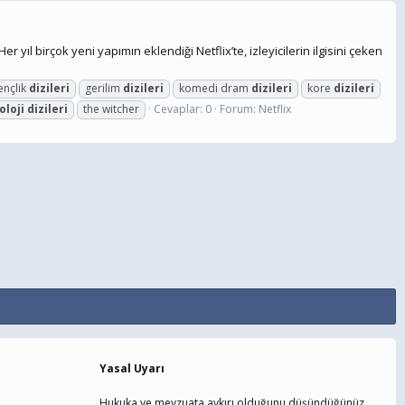
 yıl birçok yeni yapımın eklendiği Netflix’te, izleyicilerin ilgisini çeken
ençlik
dizileri
gerilim
dizileri
komedi dram
dizileri
kore
dizileri
oloji
dizileri
the witcher
Cevaplar: 0
Forum:
Netflix
Yasal Uyarı
Hukuka ve mevzuata aykırı olduğunu düşündüğünüz