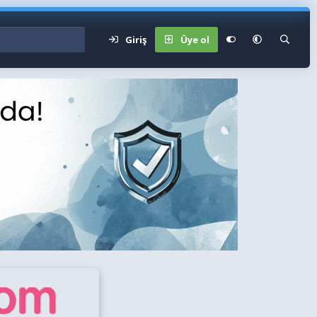
Giriş
Üye ol