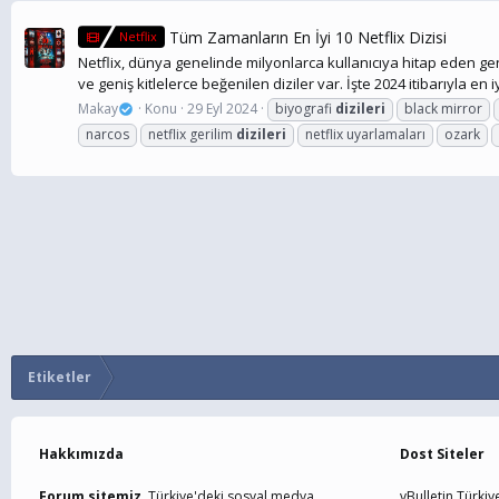
Tüm Zamanların En İyi 10 Netflix Dizisi
Netflix
Netflix, dünya genelinde milyonlarca kullanıcıya hitap eden geniş 
ve geniş kitlelerce beğenilen diziler var. İşte 2024 itibarıyla en iyi
Makay
Konu
29 Eyl 2024
biyografi
dizileri
black mirror
narcos
netflix gerilim
dizileri
netflix uyarlamaları
ozark
Etiketler
Hakkımızda
Dost Siteler
Forum sitemiz,
Türkiye'deki sosyal medya
vBulletin Türkiy