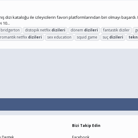
dizi kataloğu ile izleyicilerin favori platformlarından biri olmayı başardı. Her
 10...
bridgerton
distopik netflix
dizileri
dönem
dizileri
fantastik diziler
g
romantik netflix
dizileri
sex education
squid game
suç
dizileri
tekn
Bizi Takip Edin
e Destek
Facebook