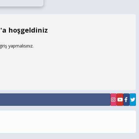
m
riş yapmalısınız.