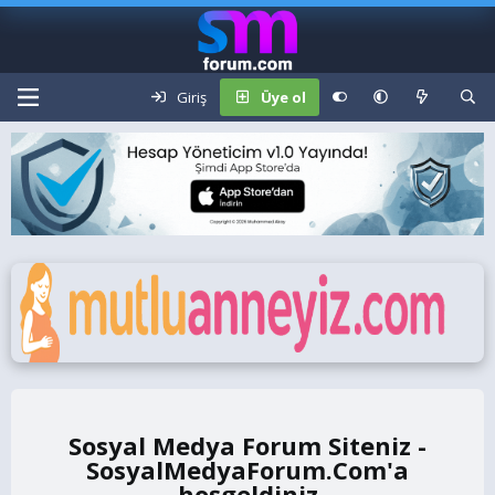
Giriş
Üye ol
Sosyal Medya Forum Siteniz -
SosyalMedyaForum.Com