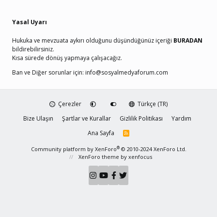
Yasal Uyarı
Hukuka ve mevzuata aykırı olduğunu düşündüğünüz içeriği
BURADAN
bildirebilirsiniz.
Kısa sürede dönüş yapmaya çalışacağız.
Ban ve Diğer sorunlar için:
info@sosyalmedyaforum.com
Çerezler
Türkçe (TR)
Bize Ulaşın
Şartlar ve Kurallar
Gizlilik Politikası
Yardım
Ana Sayfa
R
S
S
®
Community platform by XenForo
© 2010-2024 XenForo Ltd.
XenForo theme
by xenfocus