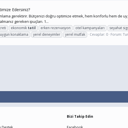
ptimize Edersiniz?
nlama gerektirir. Bütçenizi doğru optimize etmek, hem konforlu hem de uygun
lmanız gereken ipuçları. 1...
reti
ekonomik
tatil
erken rezervasyon
otel kampanyaları
seyahat sig
uygun konaklama
yerel deneyimler
yerel mutfak
Cevaplar: 0
Forum:
Tu
Bizi Takip Edin
e Destek
Facebook