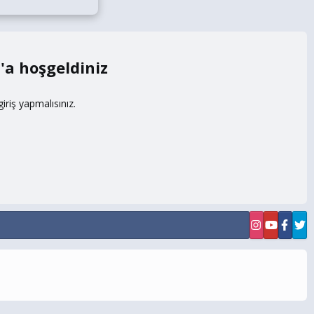
m
riş yapmalısınız.