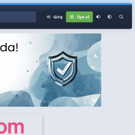
Giriş
Üye ol