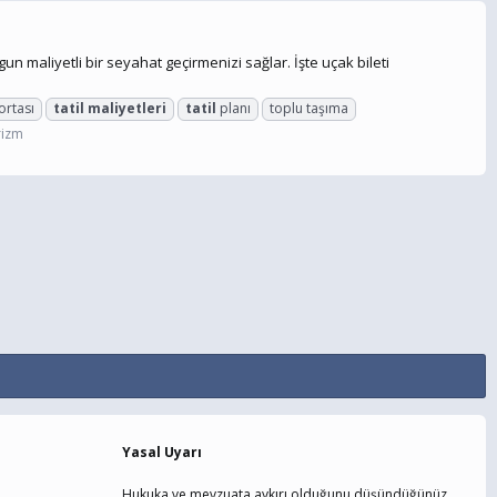
 maliyetli bir seyahat geçirmenizi sağlar. İşte uçak bileti
ortası
tatil
maliyetleri
tatil
planı
toplu taşıma
rizm
Yasal Uyarı
Hukuka ve mevzuata aykırı olduğunu düşündüğünüz