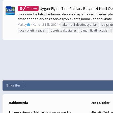
Uygun Fiyatlı Tatil Planları: Bütçenizi Nasıl O
Turizm
Ekonomik bir tatil planlamak, dikkatli araştırma ve önceden pla
fırsatlarından erken rezervasyon avantajlarına kadar dikkate a
Makay
Konu
24 Eki 2024
alternatif destinasyonlar
bagaj üc
uçak bileti fırsatları
ücretsiz aktiviteler
uygun fiyatlı uçuşlar
Etiketler
Hakkımızda
Dost Siteler
Forum sitemiz,
Türkiye'deki sosyal medya
vBulletin Türkiy