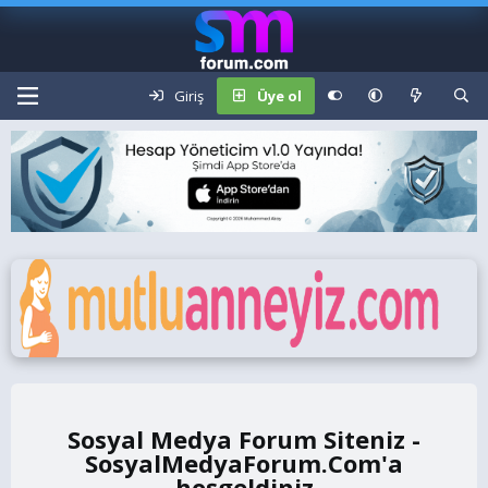
Giriş
Üye ol
Sosyal Medya Forum Siteniz -
SosyalMedyaForum.Com