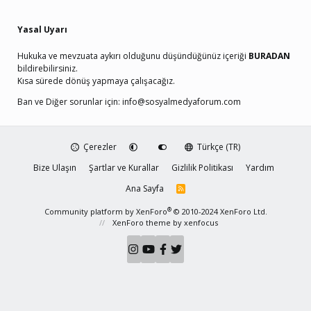
Yasal Uyarı
Hukuka ve mevzuata aykırı olduğunu düşündüğünüz içeriği
BURADAN
bildirebilirsiniz.
Kısa sürede dönüş yapmaya çalışacağız.
Ban ve Diğer sorunlar için:
info@sosyalmedyaforum.com
Çerezler
Türkçe (TR)
Bize Ulaşın
Şartlar ve Kurallar
Gizlilik Politikası
Yardım
Ana Sayfa
R
S
S
®
Community platform by XenForo
© 2010-2024 XenForo Ltd.
XenForo theme
by xenfocus