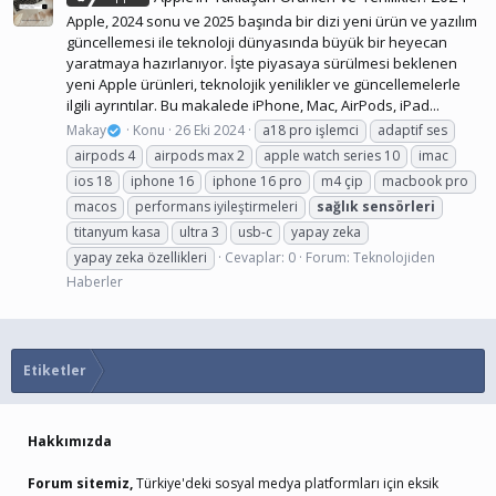
Apple, 2024 sonu ve 2025 başında bir dizi yeni ürün ve yazılım
güncellemesi ile teknoloji dünyasında büyük bir heyecan
yaratmaya hazırlanıyor. İşte piyasaya sürülmesi beklenen
yeni Apple ürünleri, teknolojik yenilikler ve güncellemelerle
ilgili ayrıntılar. Bu makalede iPhone, Mac, AirPods, iPad...
Makay
Konu
26 Eki 2024
a18 pro işlemci
adaptif ses
airpods 4
airpods max 2
apple watch series 10
imac
ios 18
iphone 16
iphone 16 pro
m4 çip
macbook pro
macos
performans iyileştirmeleri
sağlık
sensörleri
titanyum kasa
ultra 3
usb-c
yapay zeka
yapay zeka özellikleri
Cevaplar: 0
Forum:
Teknolojiden
Haberler
Etiketler
Hakkımızda
Forum sitemiz,
Türkiye'deki sosyal medya platformları için eksik