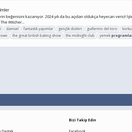
ilmler
lerin beğenisini kazanıyor. 2024 yılı da bu açıdan oldukça heyecan verici! İşte
The Witcher...
i
damsel
fantastik yapımlar
gençlik dizileri
guillermo del toro
korku 
crown
the great british baking show
the midnight club
yemek
programla
Bizi Takip Edin
e Destek
Facebook