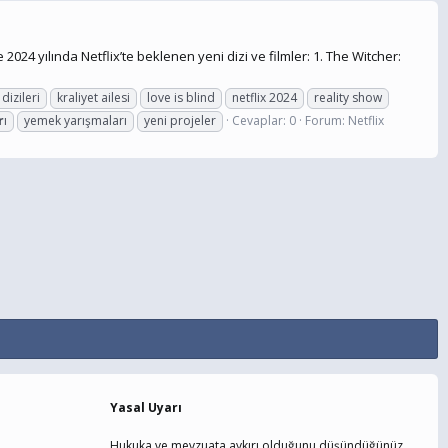
 2024 yılında Netflix’te beklenen yeni dizi ve filmler: 1. The Witcher:
dizileri
kraliyet ailesi
love is blind
netflix 2024
reality show
r
ı
yemek yarışmaları
yeni projeler
Cevaplar: 0
Forum:
Netflix
Yasal Uyarı
Hukuka ve mevzuata aykırı olduğunu düşündüğünüz