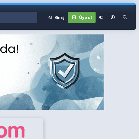
Giriş
Üye ol