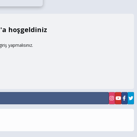
m
riş yapmalısınız.