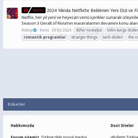
2024 Yılında Netflix’te Beklenen Yeni Dizi ve F
Netflix
Netflix, her yıl yeni ve heyecan verici içerikler sunarak izleyici
Season 3 Geralt of Rivia’nın maceralarının devamını konu alan 
Makay
Konu
29 Eyl 2024
80’ler nostaljisi
bilim kurgu diziler
romantik
programlar
stranger things
tarih dizileri
the 
Etiketler
Hakkımızda
Dost Siteler
Forum sitemiz,
Türkiye'deki sosyal medya
vBulletin Türkiy