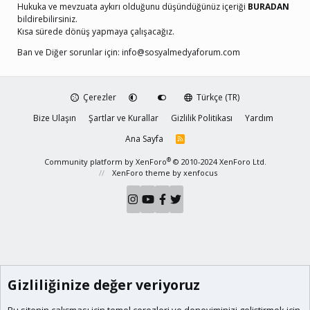
Hukuka ve mevzuata aykırı olduğunu düşündüğünüz içeriği
BURADAN
bildirebilirsiniz.
Kısa sürede dönüş yapmaya çalışacağız.
Ban ve Diğer sorunlar için:
info@sosyalmedyaforum.com
Çerezler
Türkçe (TR)
Bize Ulaşın
Şartlar ve Kurallar
Gizlilik Politikası
Yardım
Ana Sayfa
R
S
S
®
Community platform by XenForo
© 2010-2024 XenForo Ltd.
XenForo theme
by xenfocus
Gizliliğinize değer veriyoruz