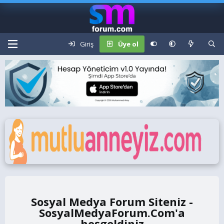
Giriş
Üye ol
Sosyal Medya Forum Siteniz -
SosyalMedyaForum.Com