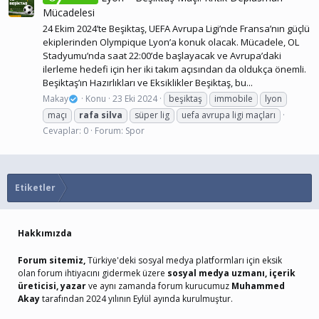
Mücadelesi
24 Ekim 2024’te Beşiktaş, UEFA Avrupa Ligi’nde Fransa’nın güçlü
ekiplerinden Olympique Lyon’a konuk olacak. Mücadele, OL
Stadyumu’nda saat 22:00’de başlayacak ve Avrupa’daki
ilerleme hedefi için her iki takım açısından da oldukça önemli.
Beşiktaş’ın Hazırlıkları ve Eksiklikler Beşiktaş, bu...
Makay
Konu
23 Eki 2024
beşiktaş
immobile
lyon
maçı
rafa
silva
süper lig
uefa avrupa ligi maçları
Cevaplar: 0
Forum:
Spor
Etiketler
Hakkımızda
Forum sitemiz,
Türkiye'deki sosyal medya platformları için eksik
olan forum ihtiyacını gidermek üzere
sosyal medya uzmanı, içerik
üreticisi, yazar
ve aynı zamanda forum kurucumuz
Muhammed
Akay
tarafından 2024 yılının Eylül ayında kurulmuştur.