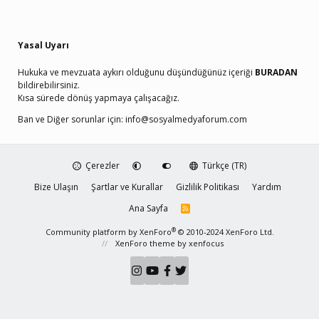
Yasal Uyarı
Hukuka ve mevzuata aykırı olduğunu düşündüğünüz içeriği
BURADAN
bildirebilirsiniz.
Kısa sürede dönüş yapmaya çalışacağız.
Ban ve Diğer sorunlar için:
info@sosyalmedyaforum.com
Çerezler
Türkçe (TR)
Bize Ulaşın
Şartlar ve Kurallar
Gizlilik Politikası
Yardım
Ana Sayfa
R
S
S
®
Community platform by XenForo
© 2010-2024 XenForo Ltd.
XenForo theme
by xenfocus