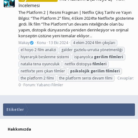
İncelemesi
The Platform 2 | Resmi Fragman | Netflix Çıkış Tarihi ve Yayın
Bilgisi: “The Platform 2” filmi, 4 Ekim 2024’te Netflix’te gösterime
girdi. İlk film “The Platform”un devamı niteliğinde olan bu
yapım, distopik dünyasında yeniden derinleşiyor ve orijinal
konseptin üstüne yeni temalar ekliyor...
Makay
Konu
13 Eki 2024
4 ekim 2024 film çıkışları
el hoyo 2 film analizi
galder gaztelu-urrutia yönetmenliği
hiyerarşik beslenme sistemi
i̇spanyolca
gerilim
filmleri
natalia tena oyunculuk
netflix distopya
filmleri
netflix’te yeni çıkan filmler
psikolojik
gerilim
filmleri
the platform 2 filmi
the platform serisi devam filmi
Cevaplar:
0
Forum:
Yabancı Filmler
Etiketler
Hakkımızda