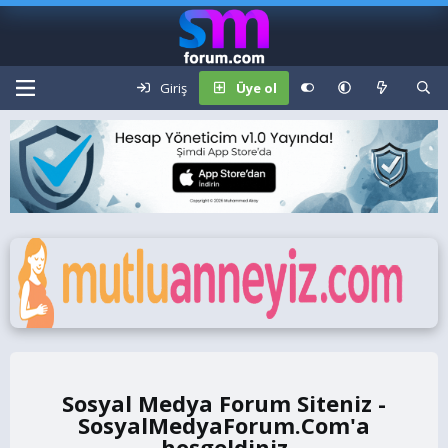
Giriş
Üye ol
Sosyal Medya Forum Siteniz -
SosyalMedyaForum.Com