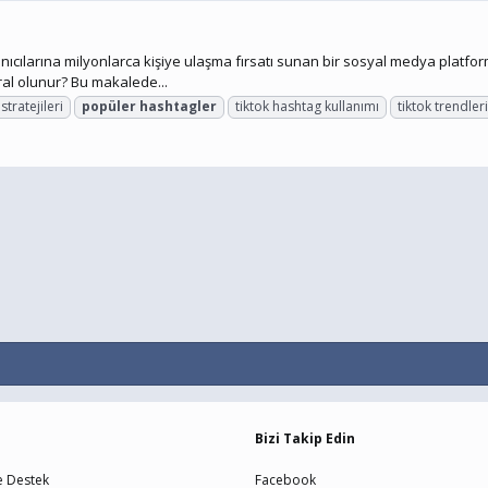
cılarına milyonlarca kişiye ulaşma fırsatı sunan bir sosyal medya platform
iral olunur? Bu makalede...
stratejileri
popüler
hashtagler
tiktok hashtag kullanımı
tiktok trendler
Bizi Takip Edin
e Destek
Facebook