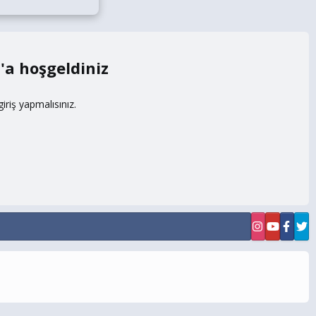
m
riş yapmalısınız.