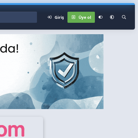
Giriş
Üye ol