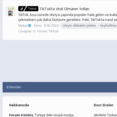
TikTok’ta Viral Olmanın Yolları
Tiktok
TikTok, kısa sürede dünya çapında popüler hale gelen ve kullanı
çekmekten çok daha fazlasını gerektirir. Peki, TikTok’ta nasıl v
Makay
Konu
8 Eki 2024
izleyici dikkatini çekme
keşfedilme 
Cevaplar: 0
Forum:
TikTok
Etiketler
Hakkımızda
Dost Siteler
Forum sitemiz,
Türkiye'deki sosyal medya
vBulletin Türkiy