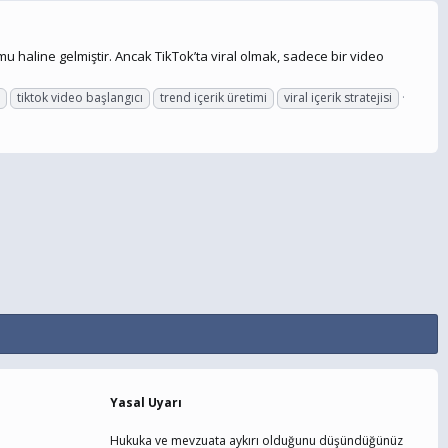
u haline gelmiştir. Ancak TikTok’ta viral olmak, sadece bir video
i
tiktok video başlangıcı
trend içerik üretimi
viral içerik stratejisi
Yasal Uyarı
Hukuka ve mevzuata aykırı olduğunu düşündüğünüz