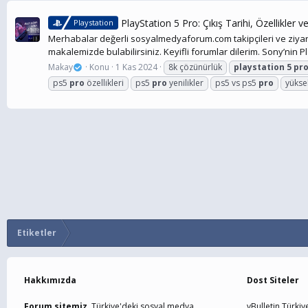
PlayStation 5 Pro: Çıkış Tarihi, Özellikler 
Playstation
Merhabalar değerli sosyalmedyaforum.com takipçileri ve ziyaretçil
makalemizde bulabilirsiniz. Keyifli forumlar dilerim. Sony’nin Pl
Makay
Konu
1 Kas 2024
8k çözünürlük
playstation
5
pr
ps5
pro
özellikleri
ps5
pro
yenilikler
ps5 vs ps5
pro
yüksek
Etiketler
Hakkımızda
Dost Siteler
Forum sitemiz,
Türkiye'deki sosyal medya
vBulletin Türkiy