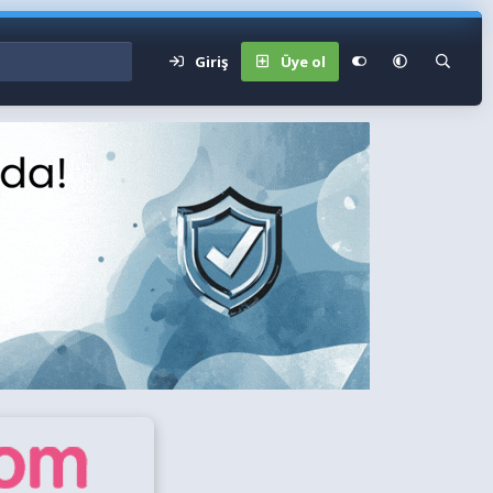
Giriş
Üye ol