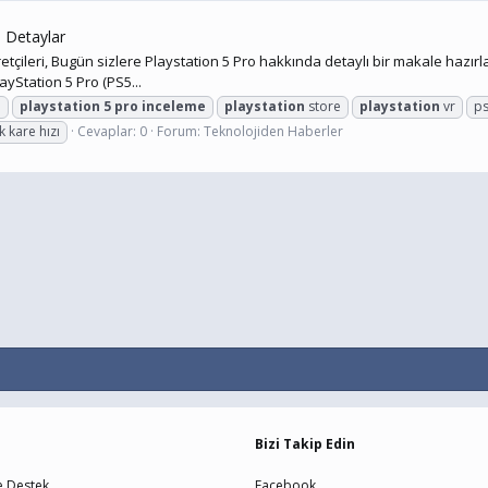
ve Detaylar
eri, Bugün sizlere Playstation 5 Pro hakkında detaylı bir makale hazırladık, 
ayStation 5 Pro (PS5...
o
playstation
5
pro
inceleme
playstation
store
playstation
vr
ps
 kare hızı
Cevaplar: 0
Forum:
Teknolojiden Haberler
Bizi Takip Edin
e Destek
Facebook