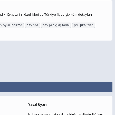
Çıkış tarihi, özellikleri ve Türkiye fiyatı gibi tüm detayları
5 oyun indirme
ps5
pro
ps5
pro
çıkış tarihi
ps5
pro
fiyatı
Yasal Uyarı
Hukuka ve mevzuata aykırı olduğunu düşündüğünüz