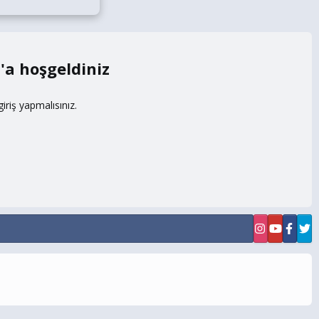
m
riş yapmalısınız.