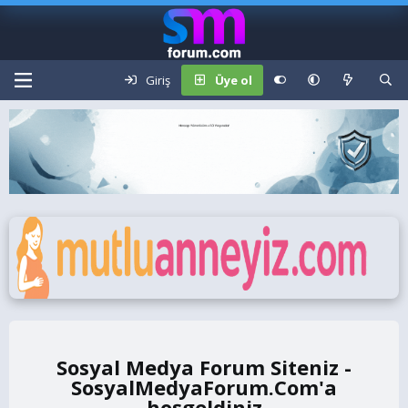
Giriş
Üye ol
Sosyal Medya Forum Siteniz -
SosyalMedyaForum.Com