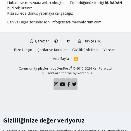
Hukuka ve mevzuata aykırı olduğunu düşündüğünüz içeriği
BURADAN
bildirebilirsiniz.
Kısa sürede dönüş yapmaya çalışacağız.
Ban ve Diğer sorunlar için:
info@sosyalmedyaforum.com
Çerezler
Türkçe (TR)
Bize Ulaşın
Şartlar ve Kurallar
Gizlilik Politikası
Yardım
Ana Sayfa
R
S
S
®
Community platform by XenForo
© 2010-2024 XenForo Ltd.
XenForo theme
by xenfocus
Gizliliğinize değer veriyoruz