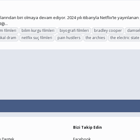
arından biri olmaya devam ediyor. 2024 yılı itibarıyla Netflix’te yayınlanan pe
ği...
m filmleri
bilim kurgu filmleri
biyografi filmleri
bradley cooper
damse
zikal dram
netflix suç filmleri
pain hustlers
the archies
the electric state
Bizi Takip Edin
e Destek
Facebook