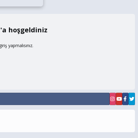
m
riş yapmalısınız.