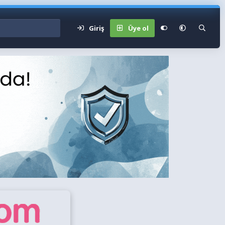
Giriş
Üye ol