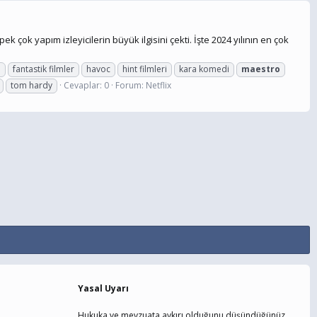
k çok yapım izleyicilerin büyük ilgisini çekti. İşte 2024 yılının en çok
l
fantastik filmler
havoc
hint filmleri
kara komedi
maestro
tom hardy
Cevaplar: 0
Forum:
Netflix
Yasal Uyarı
Hukuka ve mevzuata aykırı olduğunu düşündüğünüz