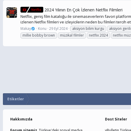
2024 Yılının En Çok İzlenen Netflix Filmleri
Netflix
Netflix, geniş film kataloğu ile sinemaseverlerin favori platforml
izlenen Netflix filmleri ve izleyicilerin neden bu filmleri tercih etti
Makay
Konu
29 Eyl 2024
aksiyon bilim kurgu
aksiyon gerili
millie bobby brown
müzikal filmler
netflix 2024
netflix mü
Etiketler
Hakkımızda
Dost Siteler
Forum sitemiz,
Türkiye'deki sosyal medya
vBulletin Türkiy