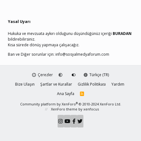
Yasal Uyarı
Hukuka ve mevzuata aykırı olduğunu düşündüğünüz içeriği
BURADAN
bildirebilirsiniz.
Kısa sürede dönüş yapmaya çalışacağız.
Ban ve Diğer sorunlar için:
info@sosyalmedyaforum.com
Çerezler
Türkçe (TR)
Bize Ulaşın
Şartlar ve Kurallar
Gizlilik Politikası
Yardım
Ana Sayfa
R
S
S
®
Community platform by XenForo
© 2010-2024 XenForo Ltd.
XenForo theme
by xenfocus