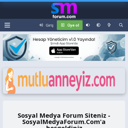
Giriş
Üye ol
Sosyal Medya Forum Siteniz -
SosyalMedyaForum.Com