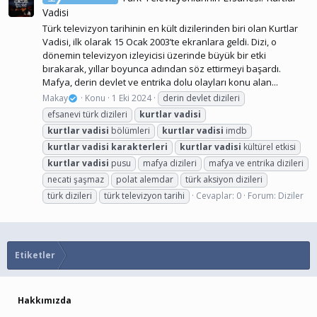
Vadisi
Türk televizyon tarihinin en kült dizilerinden biri olan Kurtlar
Vadisi, ilk olarak 15 Ocak 2003’te ekranlara geldi. Dizi, o
dönemin televizyon izleyicisi üzerinde büyük bir etki
bırakarak, yıllar boyunca adından söz ettirmeyi başardı.
Mafya, derin devlet ve entrika dolu olayları konu alan...
Makay
Konu
1 Eki 2024
derin devlet dizileri
efsanevi türk dizileri
kurtlar
vadisi
kurtlar
vadisi
bölümleri
kurtlar
vadisi
imdb
kurtlar
vadisi
karakterleri
kurtlar
vadisi
kültürel etkisi
kurtlar
vadisi
pusu
mafya dizileri
mafya ve entrika dizileri
necati şaşmaz
polat alemdar
türk aksiyon dizileri
türk dizileri
türk televizyon tarihi
Cevaplar: 0
Forum:
Diziler
Etiketler
Hakkımızda