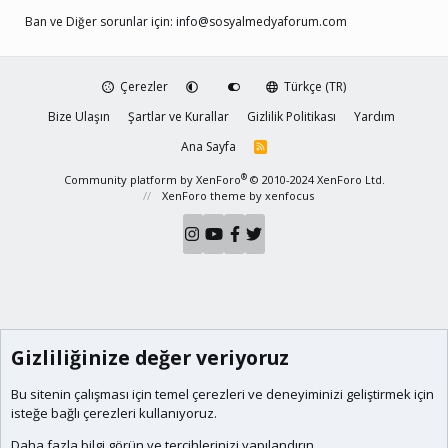
Ban ve Diğer sorunlar için:
info@sosyalmedyaforum.com
Çerezler
Türkçe (TR)
Bize Ulaşın
Şartlar ve Kurallar
Gizlilik Politikası
Yardım
Ana Sayfa
R
S
S
®
Community platform by XenForo
© 2010-2024 XenForo Ltd.
XenForo theme
by xenfocus
Gizliliğinize değer veriyoruz
Bu sitenin çalışması için temel
çerezleri
ve deneyiminizi geliştirmek için
isteğe bağlı çerezleri kullanıyoruz.
Daha fazla bilgi görün ve tercihlerinizi yapılandırın