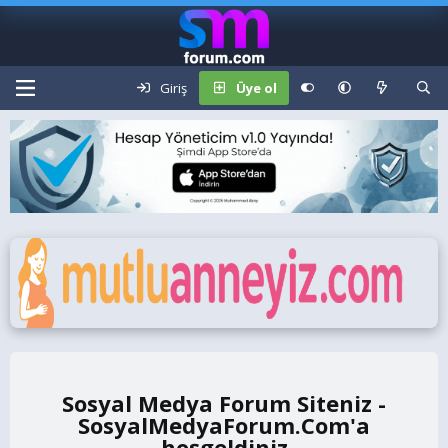
Giriş
Üye ol
Sosyal Medya Forum Siteniz -
SosyalMedyaForum.Com