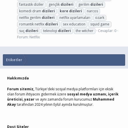
fantastik diziler
gençlik
dizileri
gerilim
dizileri
komedi dram
dizileri
kore
dizileri
narcos
netflix gerilim
dizileri
netflix uyarlamaları
ozark
romantik netflix
dizileri
sex education
squid game
suç
dizileri
teknoloji
dizileri
the witcher
Cevaplar: 0
Forum:
Netflix
Etiketler
Hakkımızda
Forum sitemiz,
Türkiye'deki sosyal medya platformları için eksik
olan forum ihtiyacını gidermek üzere
sosyal medya uzmanı, içerik
üreticisi, yazar
ve aynı zamanda forum kurucumuz
Muhammed
Akay
tarafından 2024 yılının Eylül ayında kurulmuştur.
Dost Siteler