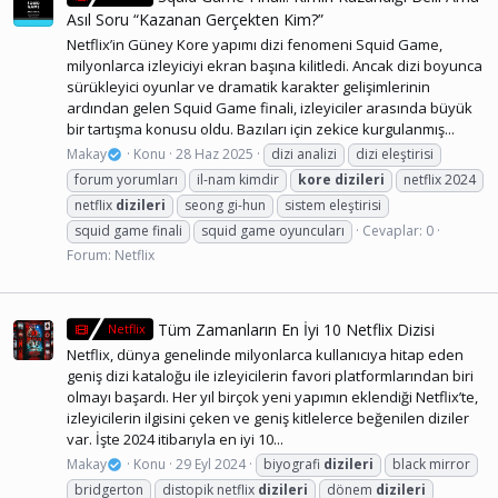
Asıl Soru “Kazanan Gerçekten Kim?”
Netflix’in Güney Kore yapımı dizi fenomeni Squid Game,
milyonlarca izleyiciyi ekran başına kilitledi. Ancak dizi boyunca
sürükleyici oyunlar ve dramatik karakter gelişimlerinin
ardından gelen Squid Game finali, izleyiciler arasında büyük
bir tartışma konusu oldu. Bazıları için zekice kurgulanmış...
Makay
Konu
28 Haz 2025
dizi analizi
dizi eleştirisi
forum yorumları
il-nam kimdir
kore
dizileri
netflix 2024
netflix
dizileri
seong gi-hun
sistem eleştirisi
squid game finali
squid game oyuncuları
Cevaplar: 0
Forum:
Netflix
Tüm Zamanların En İyi 10 Netflix Dizisi
Netflix
Netflix, dünya genelinde milyonlarca kullanıcıya hitap eden
geniş dizi kataloğu ile izleyicilerin favori platformlarından biri
olmayı başardı. Her yıl birçok yeni yapımın eklendiği Netflix’te,
izleyicilerin ilgisini çeken ve geniş kitlelerce beğenilen diziler
var. İşte 2024 itibarıyla en iyi 10...
Makay
Konu
29 Eyl 2024
biyografi
dizileri
black mirror
bridgerton
distopik netflix
dizileri
dönem
dizileri