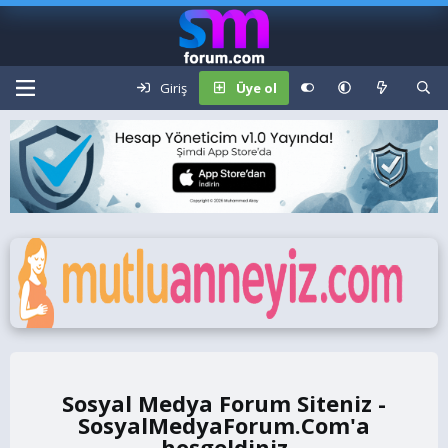
Giriş
Üye ol
Sosyal Medya Forum Siteniz -
SosyalMedyaForum.Com