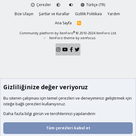
Çerezler
Türkçe (TR)
Bize Ulaşın
Şartlar ve Kurallar
Gizlilik Politikası
Yardım
Ana Sayfa
R
S
S
®
Community platform by XenForo
© 2010-2024 XenForo Ltd.
XenForo theme
by xenfocus
Gizliliğinize değer veriyoruz
Bu sitenin çalışması için temel
çerezleri
ve deneyiminizi geliştirmek için
isteğe bağlı çerezleri kullanıyoruz.
Daha fazla bilgi görün ve tercihlerinizi yapılandırın
Tüm çerezleri kabul et