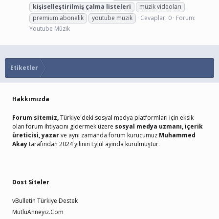
kişiselleştirilmiş
çalma
listeleri
müzik videoları
premium abonelik
youtube müzik
Cevaplar: 0
Forum:
Youtube Müzik
Etiketler
Hakkımızda
Forum sitemiz,
Türkiye'deki sosyal medya platformları için eksik
olan forum ihtiyacını gidermek üzere
sosyal medya uzmanı, içerik
üreticisi, yazar
ve aynı zamanda forum kurucumuz
Muhammed
Akay
tarafından 2024 yılının Eylül ayında kurulmuştur.
Dost Siteler
vBulletin Türkiye Destek
MutluAnneyiz.Com