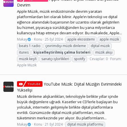
Devrim
Apple Müzik, müzik endüstrisinde devrim yaratan
platformlardan biri olarak bilinir. Apple’ın teknoloji ve dijital
eğlence alanındaki başarısının bir uzantısı olarak geliştirilen
bu hizmet, piyasaya sürüldüğünden bu yana milyonlarca
kullanıcıya hitap etmeye devam ediyor. Bu makalede, Apple...
Makay
Konu
25 Eyl 2024
apple ekosistemi
apple müzik
beats 1 radio
çevrimdışı müzik dinleme
dijital müzik
itunes
kişiselleştirilmiş
çalma
listeleri
müzik akışı
müzik keşfi
sanatçı işbirlikleri
spotify
Cevaplar: 0
Forum:
Apple Müzik
YouTube Müzik: Dijital Müziğin Evrimindeki
Youtube
Yükselişi
Müzik dinleme alışkanlıkları, teknolojiyle birlikte yıllar içinde
büyük değişimlere uğradı. Kasetler ve CD’lerle başlayan bu
yolculuk, internetin gelişimiyle birlikte dijital platformlara
evrildi. Günümüzde dijital müzik platformları, müzik
tüketiminin merkezinde yer alıyor. Bu platformların...
Makay
Konu
21 Eyl 2024
dijital müzik platformu