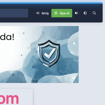
Giriş
Üye ol