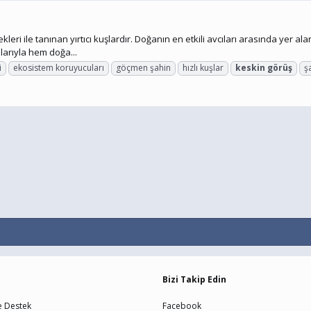
ri ile tanınan yırtıcı kuşlardır. Doğanın en etkili avcıları arasında yer ala
larıyla hem doğa...
i
ekosistem koruyucuları
göçmen şahin
hızlı kuşlar
keskin
görüş
ş
Bizi Takip Edin
e Destek
Facebook