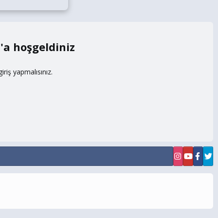
m
riş yapmalısınız.