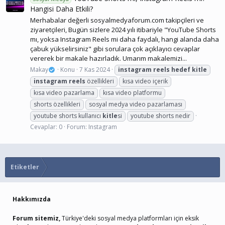
Hangisi Daha Etkili?
Merhabalar değerli sosyalmedyaforum.com takipçileri ve
ziyaretçileri, Bugün sizlere 2024 yılı itibariyle "YouTube Shorts
mı, yoksa Instagram Reels mi daha faydalı, hangi alanda daha
çabuk yükselirsiniz" gibi sorulara çok açıklayıcı cevaplar
vererek bir makale hazırladık. Umarım makalemizi...
Makay
Konu
7 Kas 2024
instagram
reels
hedef
kitle
instagram
reels
özellikleri
kısa video içerik
kısa video pazarlama
kısa video platformu
shorts özellikleri
sosyal medya video pazarlaması
youtube shorts kullanıcı
kitle
si
youtube shorts nedir
Cevaplar: 0
Forum:
Instagram
Etiketler
Hakkımızda
Forum sitemiz,
Türkiye'deki sosyal medya platformları için eksik