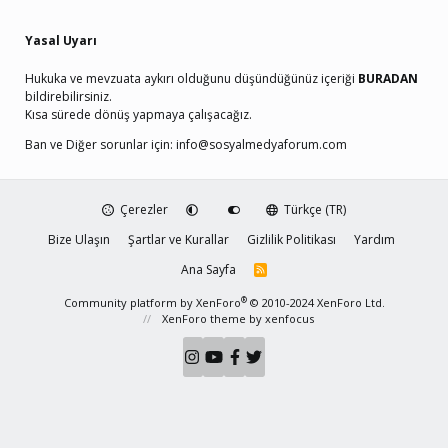
Yasal Uyarı
Hukuka ve mevzuata aykırı olduğunu düşündüğünüz içeriği
BURADAN
bildirebilirsiniz.
Kısa sürede dönüş yapmaya çalışacağız.
Ban ve Diğer sorunlar için:
info@sosyalmedyaforum.com
Çerezler
Türkçe (TR)
Bize Ulaşın
Şartlar ve Kurallar
Gizlilik Politikası
Yardım
Ana Sayfa
R
S
S
®
Community platform by XenForo
© 2010-2024 XenForo Ltd.
XenForo theme
by xenfocus