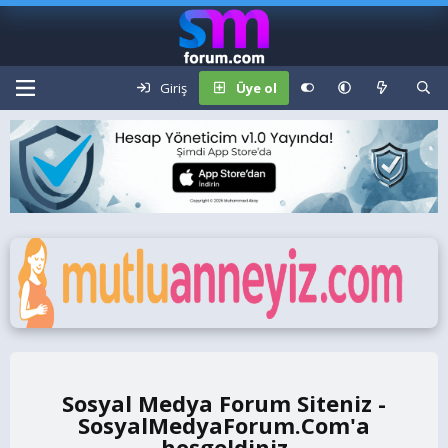
Giriş
Üye ol
Sosyal Medya Forum Siteniz -
SosyalMedyaForum.Com