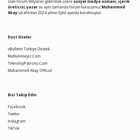
olan forum ihtiyacını gidermek üzere
sosyal medya uzmanı, içerik
üreticisi, yazar
ve aynı zamanda forum kurucumuz
Muhammed
Akay
tarafından 2024 yılının Eylül ayında kurulmuştur.
Dost Siteler
vBulletin Türkiye Destek
MutluAnneyiz.Com
TeknolojiPatronu.Com
Muhammed Akay Official
Bizi Takip Edin
Facebook
Twitter
Instagram
TikTok