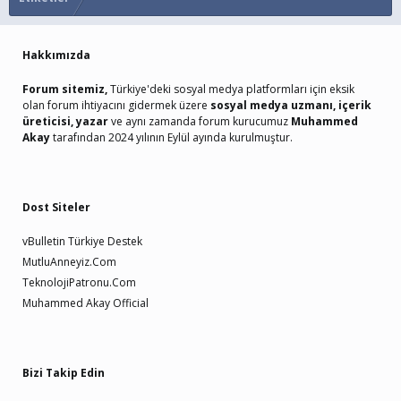
Hakkımızda
Forum sitemiz,
Türkiye'deki sosyal medya platformları için eksik
olan forum ihtiyacını gidermek üzere
sosyal medya uzmanı, içerik
üreticisi, yazar
ve aynı zamanda forum kurucumuz
Muhammed
Akay
tarafından 2024 yılının Eylül ayında kurulmuştur.
Dost Siteler
vBulletin Türkiye Destek
MutluAnneyiz.Com
TeknolojiPatronu.Com
Muhammed Akay Official
Bizi Takip Edin