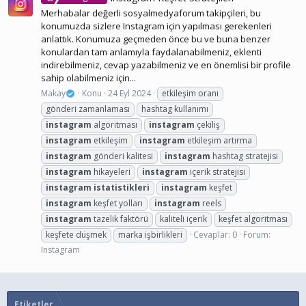
Merhabalar değerli sosyalmedyaforum takipçileri, bu
konumuzda sizlere Instagram için yapılması gerekenleri
anlattık. Konumuza geçmeden önce bu ve buna benzer
konulardan tam anlamıyla faydalanabilmeniz, eklenti
indirebilmeniz, cevap yazabilmeniz ve en önemlisi bir profile
sahip olabilmeniz için...
Makay
Konu
24 Eyl 2024
etkileşim oranı
gönderi zamanlaması
hashtag kullanımı
instagram
algoritması
instagram
çekiliş
instagram
etkileşim
instagram
etkileşim artırma
instagram
gönderi kalitesi
instagram
hashtag stratejisi
instagram
hikayeleri
instagram
içerik stratejisi
instagram
istatistikleri
instagram
keşfet
instagram
keşfet yolları
instagram
reels
instagram
tazelik faktörü
kaliteli içerik
keşfet algoritması
keşfete düşmek
marka işbirlikleri
Cevaplar: 0
Forum:
Instagram
Etiketler