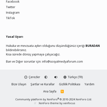
Facebook
Twitter
Instagram
TikTok
Yasal Uyarı
Hukuka ve mevzuata aykırı olduğunu düşündüğünüz içeriği
BURADAN
bildirebilirsiniz.
Kısa sürede dönüş yapmaya çalışacağız.
Ban ve Diğer sorunlar için:
info@sosyalmedyaforum.com
Çerezler
Türkçe (TR)
Bize Ulaşın
Şartlar ve Kurallar
Gizlilik Politikası
Yardım
Ana Sayfa
R
S
S
®
Community platform by XenForo
© 2010-2024 XenForo Ltd.
XenForo theme
by xenfocus