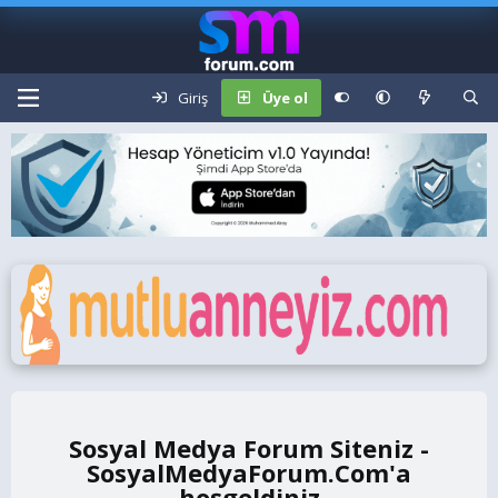
Giriş
Üye ol
Sosyal Medya Forum Siteniz -
SosyalMedyaForum.Com