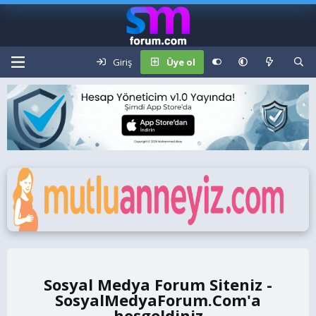
Giriş
Üye ol
Sosyal Medya Forum Siteniz -
SosyalMedyaForum.Com