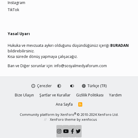
Instagram
TikTok
Yasal Uyarı
Hukuka ve mevzuata aykırı olduğunu düşündüğünüz içeriği
BURADAN
bildirebilirsiniz.
Kısa sürede dönüş yapmaya çalışacağız.
Ban ve Diğer sorunlar için:
info@sosyalmedyaforum.com
Çerezler
Türkçe (TR)
Bize Ulaşın
Şartlar ve Kurallar
Gizlilik Politikası
Yardım
Ana Sayfa
R
S
S
®
Community platform by XenForo
© 2010-2024 XenForo Ltd.
XenForo theme
by xenfocus