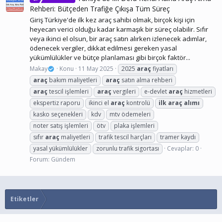
Rehberi: Bütçeden Trafiğe Çıkışa Tüm Süreç
Giriş Türkiye'de ilk kez araç sahibi olmak, birçok kişi için
heyecan verici olduğu kadar karmaşık bir süreç olabilir. Sıfır
veya ikinci el olsun, bir araç satın alırken izlenecek adımlar,
ödenecek vergiler, dikkat edilmesi gereken yasal
yükümlülükler ve bütçe planlaması gibi birçok faktör...
Makay
Konu
11 May 2025
2025
araç
fiyatları
araç
bakım maliyetleri
araç
satın alma rehberi
araç
tescil işlemleri
araç
vergileri
e-devlet
araç
hizmetleri
ekspertiz raporu
ikinci el
araç
kontrolü
ilk
araç
alımı
kasko seçenekleri
kdv
mtv ödemeleri
noter satış işlemleri
ötv
plaka işlemleri
sıfır
araç
maliyetleri
trafik tescil harçları
tramer kaydı
yasal yükümlülükler
zorunlu trafik sigortası
Cevaplar: 0
Forum:
Gündem
Etiketler