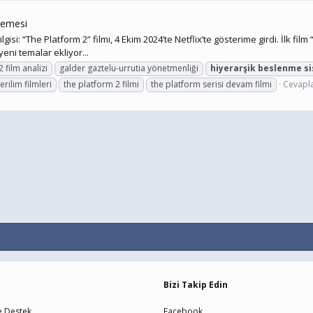
elemesi
gisi: “The Platform 2” filmi, 4 Ekim 2024’te Netflix’te gösterime girdi. İlk f
eni temalar ekliyor...
2 film analizi
galder gaztelu-urrutia yönetmenliği
hiyerarşik
beslenme
s
erilim filmleri
the platform 2 filmi
the platform serisi devam filmi
Cevapla
Bizi Takip Edin
e Destek
Facebook