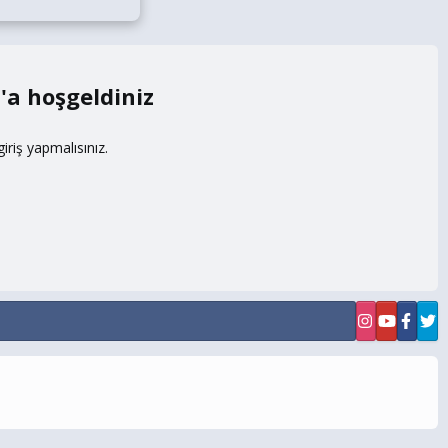
m
riş yapmalısınız.