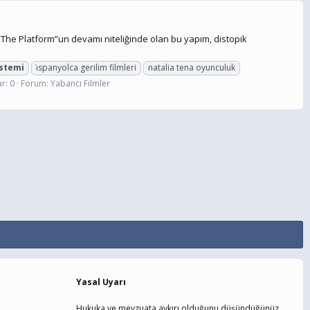
ilm “The Platform”un devamı niteliğinde olan bu yapım, distopik
istemi
i̇spanyolca gerilim filmleri
natalia tena oyunculuk
r: 0
Forum:
Yabancı Filmler
Yasal Uyarı
Hukuka ve mevzuata aykırı olduğunu düşündüğünüz