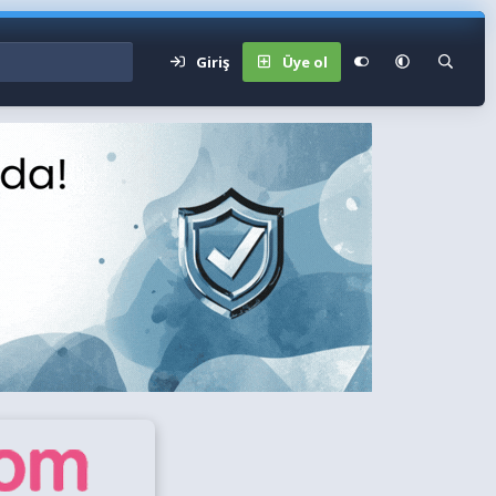
Giriş
Üye ol