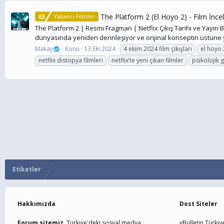
The Platform 2 (El Hoyo 2) - Film İnc
Yabancı Filmler
The Platform 2 | Resmi Fragman | Netflix Çıkış Tarihi ve Yayın Bil
dünyasında yeniden derinleşiyor ve orijinal konseptin üstüne y
Makay
Konu
13 Eki 2024
4 ekim 2024 film çıkışları
el hoyo 
netflix distopya filmleri
netflix’te yeni çıkan filmler
psikolojik g
Etiketler
Hakkımızda
Dost Siteler
Forum sitemiz,
Türkiye'deki sosyal medya
vBulletin Türkiy