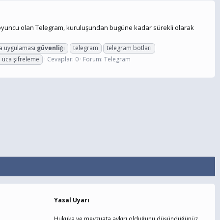
ir oyuncu olan Telegram, kuruluşundan bugüne kadar sürekli olarak
a uygulaması
güvenli
ği
telegram
telegram botları
 uca şifreleme
Cevaplar: 0
Forum:
Telegram
Yasal Uyarı
Hukuka ve mevzuata aykırı olduğunu düşündüğünüz