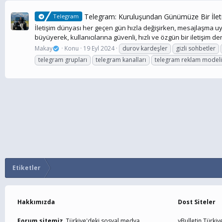
Telegram: Kuruluşundan Günümüze Bir İlet
Telegram
İletişim dünyası her geçen gün hızla değişirken, mesajlaşma u
büyüyerek, kullanıcılarına güvenli, hızlı ve özgün bir iletişim d
Makay
Konu
19 Eyl 2024
durov kardeşler
gizli sohbetler
telegram grupları
telegram kanalları
telegram reklam modeli
Etiketler
Hakkımızda
Dost Siteler
Forum sitemiz,
Türkiye'deki sosyal medya
vBulletin Türkiy