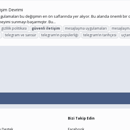
işim Devrimi
ygulamaları bu değişimin en ön saflarında yer alıyor. Bu alanda önemli b
eneyimi sunmayı başarmıştır. Bu...
gizlilik politikası
güvenli
iletişim
mesajlaşma uygulamaları
mesajlaşm
telegram ve sansür
telegram’ın popülerliği
telegram’ın tarihçesi
uçtan
Bizi Takip Edin
e Destek
Facebook