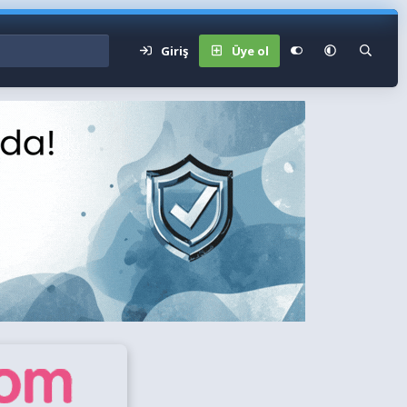
Giriş
Üye ol