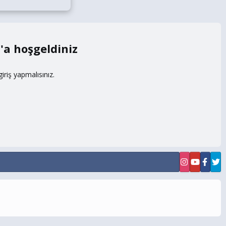
m
riş yapmalısınız.