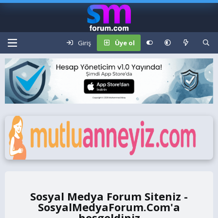
Giriş
Üye ol
Sosyal Medya Forum Siteniz -
SosyalMedyaForum.Com