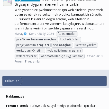
Bilgisayar Uygulamaları ve İndirme Linkleri
Web yöneticileri (webmasterlar) için web sitelerini yönetmek,
optimize etmek ve geliştirmek oldukça karmaşık bir süreçtir.
Bu süreçte kullanılan doğru araçlar, web sitelerinin
performansını artırır ve yönetimi kolaylaştırır. Webmasterların
işlerini daha verimli bir şekilde yapmalarına yardımcı...
Makay
Konu
28 Eyl 2024
ftp istemcileri
grafik
ve
tasarım
araçları
kod editörleri
proje yönetim
araçları
seo
araçları
ücretsiz yazılım
ve
ritabanı yönetimi
web geliştirme
araçları
web tarayıcılar
webmasterlar için uygulamalar
Cevaplar: 0
Forum:
Programlar
Etiketler
Hakkımızda
Forum sitemiz,
Türkiye'deki sosyal medya platformları için eksik