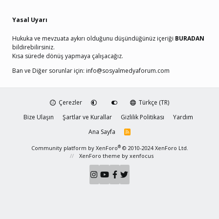
Yasal Uyarı
Hukuka ve mevzuata aykırı olduğunu düşündüğünüz içeriği
BURADAN
bildirebilirsiniz.
Kısa sürede dönüş yapmaya çalışacağız.
Ban ve Diğer sorunlar için:
info@sosyalmedyaforum.com
Çerezler
Türkçe (TR)
Bize Ulaşın
Şartlar ve Kurallar
Gizlilik Politikası
Yardım
Ana Sayfa
R
S
S
®
Community platform by XenForo
© 2010-2024 XenForo Ltd.
XenForo theme
by xenfocus