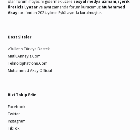
olan forum ihtiyacını gidermek üzere
sosyal medya uzmanı, içerik
üreticisi, yazar
ve aynı zamanda forum kurucumuz
Muhammed
Akay
tarafından 2024 yılının Eylül ayında kurulmuştur.
Dost Siteler
vBulletin Türkiye Destek
MutluAnneyiz.Com
TeknolojiPatronu.Com
Muhammed Akay Official
Bizi Takip Edin
Facebook
Twitter
Instagram
TikTok