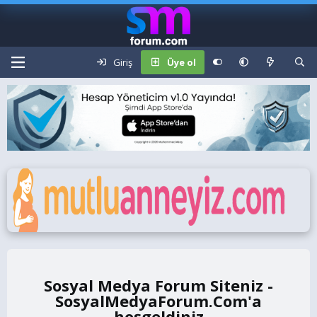
Giriş
Üye ol
Sosyal Medya Forum Siteniz -
SosyalMedyaForum.Com