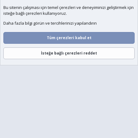
Bu sitenin çalışması için temel
çerezleri
ve deneyiminizi geliştirmek için
isteğe bağlı çerezleri kullanıyoruz.
Daha fazla bilgi görün ve tercihlerinizi yapılandırın
Tüm çerezleri kabul et
İsteğe bağlı çerezleri reddet
Forumlar
Neler Yeni
Giriş
Üye Ol
Ara