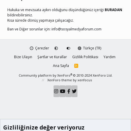
Hukuka ve mevzuata aykırı olduğunu düşündüğünüz içeriği
BURADAN
bildirebilirsiniz.
Kısa sürede dönüş yapmaya çalışacağız.
Ban ve Diğer sorunlar için:
info@sosyalmedyaforum.com
Çerezler
Türkçe (TR)
Bize Ulaşın
Şartlar ve Kurallar
Gizlilik Politikası
Yardım
Ana Sayfa
R
S
S
®
Community platform by XenForo
© 2010-2024 XenForo Ltd.
XenForo theme
by xenfocus
Gizliliğinize değer veriyoruz