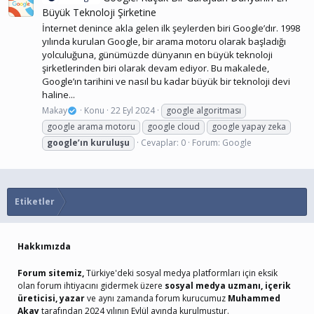
Büyük Teknoloji Şirketine
İnternet denince akla gelen ilk şeylerden biri Google’dır. 1998
yılında kurulan Google, bir arama motoru olarak başladığı
yolculuğuna, günümüzde dünyanın en büyük teknoloji
şirketlerinden biri olarak devam ediyor. Bu makalede,
Google’ın tarihini ve nasıl bu kadar büyük bir teknoloji devi
haline...
Makay
Konu
22 Eyl 2024
google algoritması
google arama motoru
google cloud
google yapay zeka
google’ın
kuruluşu
Cevaplar: 0
Forum:
Google
Etiketler
Hakkımızda
Forum sitemiz,
Türkiye'deki sosyal medya platformları için eksik
olan forum ihtiyacını gidermek üzere
sosyal medya uzmanı, içerik
üreticisi, yazar
ve aynı zamanda forum kurucumuz
Muhammed
Akay
tarafından 2024 yılının Eylül ayında kurulmuştur.