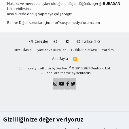
Hukuka ve mevzuata aykırı olduğunu düşündüğünüz içeriği
BURADAN
bildirebilirsiniz.
Kısa sürede dönüş yapmaya çalışacağız.
Ban ve Diğer sorunlar için:
info@sosyalmedyaforum.com
Çerezler
Türkçe (TR)
Bize Ulaşın
Şartlar ve Kurallar
Gizlilik Politikası
Yardım
Ana Sayfa
R
S
S
®
Community platform by XenForo
© 2010-2024 XenForo Ltd.
XenForo theme
by xenfocus
Gizliliğinize değer veriyoruz