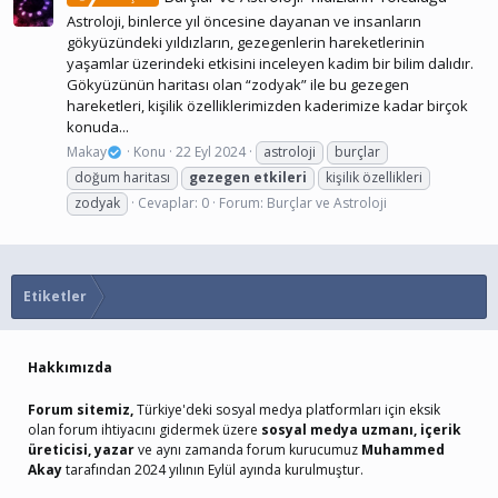
Astroloji, binlerce yıl öncesine dayanan ve insanların
gökyüzündeki yıldızların, gezegenlerin hareketlerinin
yaşamlar üzerindeki etkisini inceleyen kadim bir bilim dalıdır.
Gökyüzünün haritası olan “zodyak” ile bu gezegen
hareketleri, kişilik özelliklerimizden kaderimize kadar birçok
konuda...
Makay
Konu
22 Eyl 2024
astroloji
burçlar
doğum haritası
gezegen
etkileri
kişilik özellikleri
zodyak
Cevaplar: 0
Forum:
Burçlar ve Astroloji
Etiketler
Hakkımızda
Forum sitemiz,
Türkiye'deki sosyal medya platformları için eksik
olan forum ihtiyacını gidermek üzere
sosyal medya uzmanı, içerik
üreticisi, yazar
ve aynı zamanda forum kurucumuz
Muhammed
Akay
tarafından 2024 yılının Eylül ayında kurulmuştur.