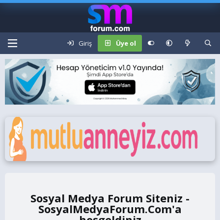
Giriş
Üye ol
Sosyal Medya Forum Siteniz -
SosyalMedyaForum.Com