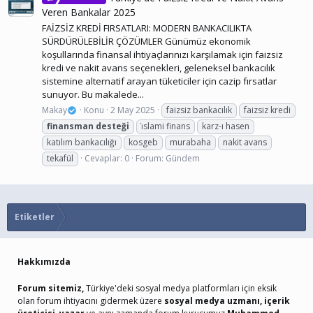
Veren Bankalar 2025
FAİZSİZ KREDİ FIRSATLARI: MODERN BANKACILIKTA
SÜRDÜRÜLEBİLİR ÇÖZÜMLER Günümüz ekonomik
koşullarında finansal ihtiyaçlarınızı karşılamak için faizsiz
kredi ve nakit avans seçenekleri, geleneksel bankacılık
sistemine alternatif arayan tüketiciler için cazip fırsatlar
sunuyor. Bu makalede...
Makay
Konu
2 May 2025
faizsiz bankacılık
faizsiz kredi
finansman
desteği
i̇slami finans
karz-ı hasen
katılım bankacılığı
kosgeb
murabaha
nakit avans
tekafül
Cevaplar: 0
Forum:
Gündem
Etiketler
Hakkımızda
Forum sitemiz,
Türkiye'deki sosyal medya platformları için eksik
olan forum ihtiyacını gidermek üzere
sosyal medya uzmanı, içerik