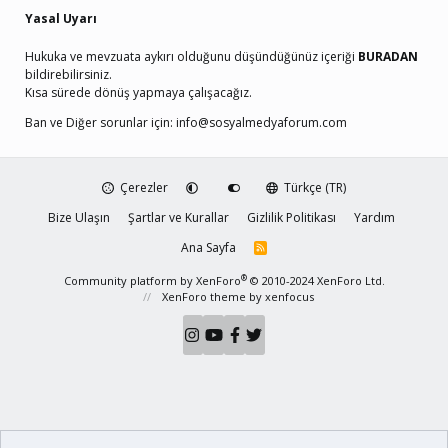
Yasal Uyarı
Hukuka ve mevzuata aykırı olduğunu düşündüğünüz içeriği
BURADAN
bildirebilirsiniz.
Kısa sürede dönüş yapmaya çalışacağız.
Ban ve Diğer sorunlar için:
info@sosyalmedyaforum.com
Çerezler
Türkçe (TR)
Bize Ulaşın
Şartlar ve Kurallar
Gizlilik Politikası
Yardım
Ana Sayfa
R
S
S
®
Community platform by XenForo
© 2010-2024 XenForo Ltd.
XenForo theme
by xenfocus