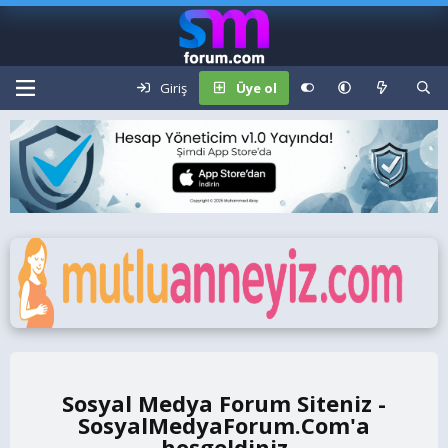
Giriş
Üye ol
Sosyal Medya Forum Siteniz -
SosyalMedyaForum.Com