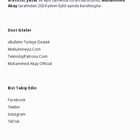
üreticisi, yazar
ve aynı zamanda forum kurucumuz
Muhammed
Akay
tarafından 2024 yılının Eylül ayında kurulmuştur.
Dost Siteler
vBulletin Türkiye Destek
MutluAnneyiz.Com
TeknolojiPatronu.Com
Muhammed Akay Official
Bizi Takip Edin
Facebook
Twitter
Instagram
TikTok