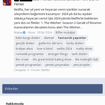
Filmler
Netflix, her yıl yeni ve heyecan verici içerikler sunarak
izleyicilerin beğenisini kazanıyor. 2024 yılı da bu açıdan
oldukça heyecan verici! İşte 2024 yılında Netflix’te beklenen
yeni dizi ve filmler: 1. The Witcher: Season 3 Geralt of Rivia’nın
maceralarının devamını konu alan The Witcher...
Makay
Konu
29 Eyl 2024
80’ler nostaljisi
bilim kurgu dizileri
damsel
fantastik
yapımlar
gençlik dizileri
guillermo del toro
korku dizileri
kraliyet ailesi
love is blind
netflix 2024
reality show
romantik programlar
stranger things
tarih dizileri
the crown
the great british baking show
the midnight club
yemek programları
yemek yarışmaları
yeni projeler
Cevaplar: 0
Forum:
Netflix
Etiketler
Hakkımızda