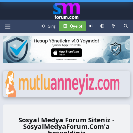
Giriş
Üye ol
Sosyal Medya Forum Siteniz -
SosyalMedyaForum.Com