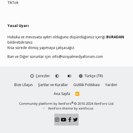
TikTok
Yasal Uyarı
Hukuka ve mevzuata aykırı olduğunu düşündüğünüz içeriği
BURADAN
bildirebilirsiniz.
Kısa sürede dönüş yapmaya çalışacağız.
Ban ve Diğer sorunlar için:
info@sosyalmedyaforum.com
Çerezler
Türkçe (TR)
Bize Ulaşın
Şartlar ve Kurallar
Gizlilik Politikası
Yardım
Ana Sayfa
R
S
S
®
Community platform by XenForo
© 2010-2024 XenForo Ltd.
XenForo theme
by xenfocus