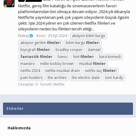
Netflix, geniş film kataloğu ile sinemaseverlerin favori
platformlarından biri olmaya devam ediyor. 2024 yılı itibarıyla
Netflix’te yayınlanan pek çok yapım izleyicilerin büyük ilgisini
çekti. İşte 2024 yılının en çok izlenen Netflix filmleri ve
izleyicilerin neden bu filmleri tercih ettiği...
Makay
Konu
29 Eyl 2024
aksiyon bilim kurgu
aksiyon gerilim
filmler
i
bilim kurgu
filmler
i
biyografi
filmler
i
bradley cooper
damsel
fantastik
filmler
havoc
hint
filmler
i
kara komedi
maestro
millie bobby brown
müzikal
filmler
netflix 2024
netflix müzikal dram
netflix suç
filmler
i
pain hustlers
the archies
the electric state
tom hardy
Cevaplar: 0
Forum:
Netflix
Etiketler
Hakkımızda