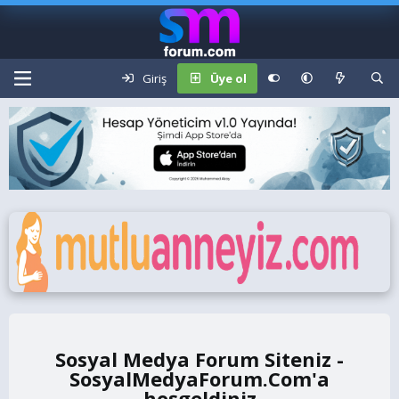
Giriş
Üye ol
Sosyal Medya Forum Siteniz -
SosyalMedyaForum.Com