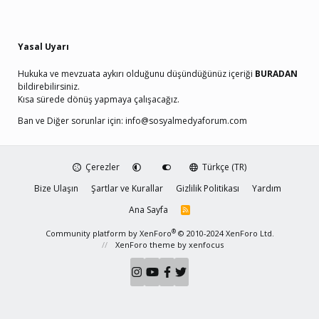
Yasal Uyarı
Hukuka ve mevzuata aykırı olduğunu düşündüğünüz içeriği
BURADAN
bildirebilirsiniz.
Kısa sürede dönüş yapmaya çalışacağız.
Ban ve Diğer sorunlar için:
info@sosyalmedyaforum.com
Çerezler
Türkçe (TR)
Bize Ulaşın
Şartlar ve Kurallar
Gizlilik Politikası
Yardım
Ana Sayfa
R
S
S
®
Community platform by XenForo
© 2010-2024 XenForo Ltd.
XenForo theme
by xenfocus