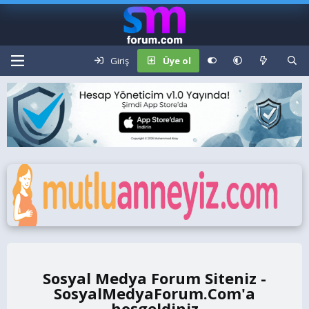
Giriş
Üye ol
Sosyal Medya Forum Siteniz -
SosyalMedyaForum.Com