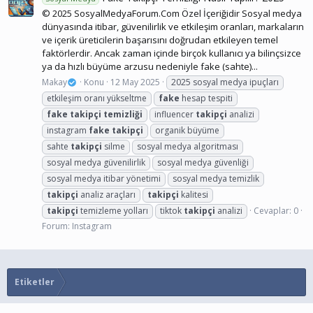
© 2025 SosyalMedyaForum.Com Özel İçeriğidir Sosyal medya
dünyasında itibar, güvenilirlik ve etkileşim oranları, markaların
ve içerik üreticilerin başarısını doğrudan etkileyen temel
faktörlerdir. Ancak zaman içinde birçok kullanıcı ya bilinçsizce
ya da hızlı büyüme arzusu nedeniyle fake (sahte)...
Makay
Konu
12 May 2025
2025 sosyal medya ipuçları
etkileşim oranı yükseltme
fake
hesap tespiti
fake
takipçi
temizliği
influencer
takipçi
analizi
instagram
fake
takipçi
organik büyüme
sahte
takipçi
silme
sosyal medya algoritması
sosyal medya güvenilirlik
sosyal medya güvenliği
sosyal medya itibar yönetimi
sosyal medya temizlik
takipçi
analiz araçları
takipçi
kalitesi
takipçi
temizleme yolları
tiktok
takipçi
analizi
Cevaplar: 0
Forum:
Instagram
Etiketler