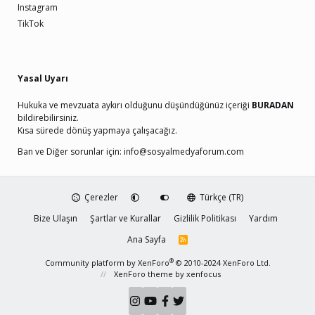
Instagram
TikTok
Yasal Uyarı
Hukuka ve mevzuata aykırı olduğunu düşündüğünüz içeriği
BURADAN
bildirebilirsiniz.
Kısa sürede dönüş yapmaya çalışacağız.
Ban ve Diğer sorunlar için:
info@sosyalmedyaforum.com
Çerezler
Türkçe (TR)
Bize Ulaşın
Şartlar ve Kurallar
Gizlilik Politikası
Yardım
Ana Sayfa
R
S
S
®
Community platform by XenForo
© 2010-2024 XenForo Ltd.
XenForo theme
by xenfocus