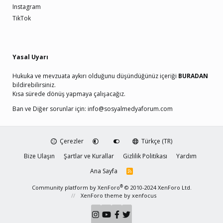
Instagram
TikTok
Yasal Uyarı
Hukuka ve mevzuata aykırı olduğunu düşündüğünüz içeriği
BURADAN
bildirebilirsiniz.
Kısa sürede dönüş yapmaya çalışacağız.
Ban ve Diğer sorunlar için:
info@sosyalmedyaforum.com
Çerezler
Türkçe (TR)
Bize Ulaşın
Şartlar ve Kurallar
Gizlilik Politikası
Yardım
Ana Sayfa
R
S
S
®
Community platform by XenForo
© 2010-2024 XenForo Ltd.
XenForo theme
by xenfocus