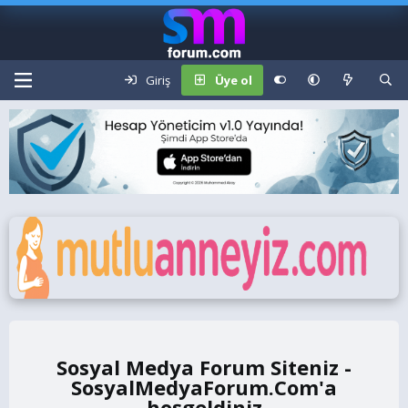
Giriş
Üye ol
Sosyal Medya Forum Siteniz -
SosyalMedyaForum.Com