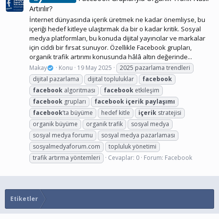
Artırılır?
İnternet dünyasında içerik üretmek ne kadar önemliyse, bu
içeriği hedef kitleye ulaştırmak da bir o kadar kritik. Sosyal
medya platformları, bu konuda dijital yayıncılar ve markalar
için ciddi bir fırsat sunuyor. Özellikle Facebook grupları,
organik trafik artırımı konusunda hâlâ altın değerinde...
Makay
Konu
19 May 2025
2025 pazarlama trendleri
dijital pazarlama
dijital topluluklar
facebook
facebook
algoritması
facebook
etkileşim
facebook
grupları
facebook
içerik
paylaşımı
facebook
’ta büyüme
hedef kitle
içerik
stratejisi
organik büyüme
organik trafik
sosyal medya
sosyal medya forumu
sosyal medya pazarlaması
sosyalmedyaforum.com
topluluk yönetimi
trafik artırma yöntemleri
Cevaplar: 0
Forum:
Facebook
Etiketler