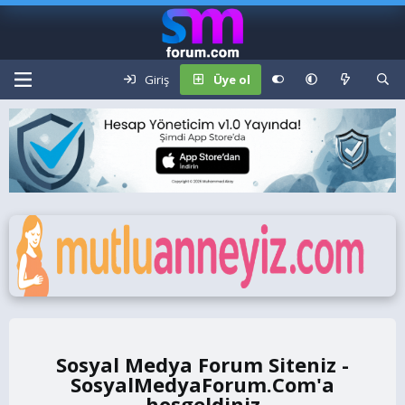
Giriş
Üye ol
Sosyal Medya Forum Siteniz -
SosyalMedyaForum.Com