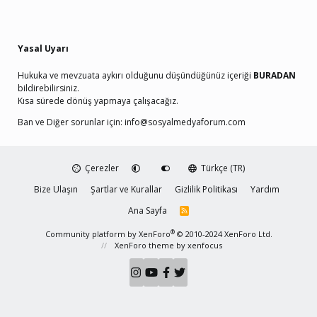
Yasal Uyarı
Hukuka ve mevzuata aykırı olduğunu düşündüğünüz içeriği
BURADAN
bildirebilirsiniz.
Kısa sürede dönüş yapmaya çalışacağız.
Ban ve Diğer sorunlar için:
info@sosyalmedyaforum.com
Çerezler
Türkçe (TR)
Bize Ulaşın
Şartlar ve Kurallar
Gizlilik Politikası
Yardım
Ana Sayfa
R
S
S
®
Community platform by XenForo
© 2010-2024 XenForo Ltd.
XenForo theme
by xenfocus