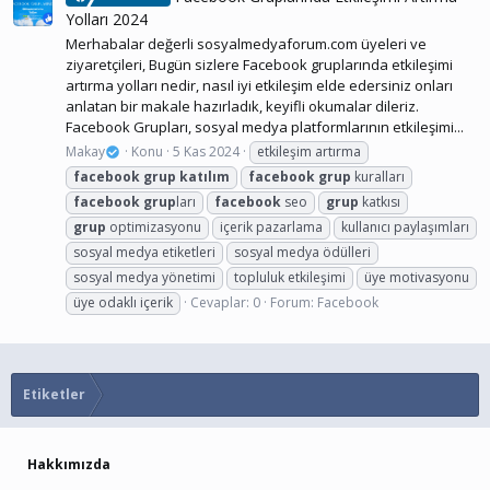
Yolları 2024
Merhabalar değerli sosyalmedyaforum.com üyeleri ve
ziyaretçileri, Bugün sizlere Facebook gruplarında etkileşimi
artırma yolları nedir, nasıl iyi etkileşim elde edersiniz onları
anlatan bir makale hazırladık, keyifli okumalar dileriz.
Facebook Grupları, sosyal medya platformlarının etkileşimi...
Makay
Konu
5 Kas 2024
etkileşim artırma
facebook
grup
katılım
facebook
grup
kuralları
facebook
grup
ları
facebook
seo
grup
katkısı
grup
optimizasyonu
içerik pazarlama
kullanıcı paylaşımları
sosyal medya etiketleri
sosyal medya ödülleri
sosyal medya yönetimi
topluluk etkileşimi
üye motivasyonu
üye odaklı içerik
Cevaplar: 0
Forum:
Facebook
Etiketler
Hakkımızda