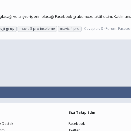
lacağı ve alışverişlerin olacağı Facebook grubumuzu aktif ettim. Katılmanız b
dji
grup
mavic 3 pro inceleme
mavic 4 pro
Cevaplar: 0
Forum:
Facebo
Bizi Takip Edin
e Destek
Facebook
Com
Twitter