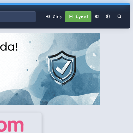
Giriş
Üye ol