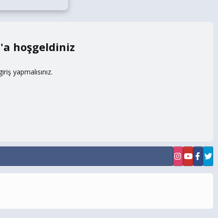
m
riş yapmalısınız.