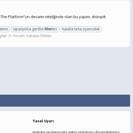
ilm “The Platform”un devamı niteliğinde olan bu yapım, distopik
stemi
i̇spanyolca gerilim
film
leri
natalia tena oyunculuk
plar: 0
Forum:
Yabancı Filmler
Yasal Uyarı
Hukuka ve mevzuata aykırı olduğunu düşündüğünüz