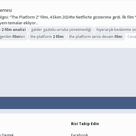
elemesi
gisi: “The Platform 2” filmi, 4 Ekim 2024’te Netflix’te gösterime girdi. İlk f
eni temalar ekliyor...
o
2
film
analizi
galder gaztelu-urrutia yönetmenliği
hiyerarşik beslenme si
 gerilim
film
leri
the platform
2
film
i
the platform serisi devam
film
i
Ceva
Bizi Takip Edin
e Destek
Facebook