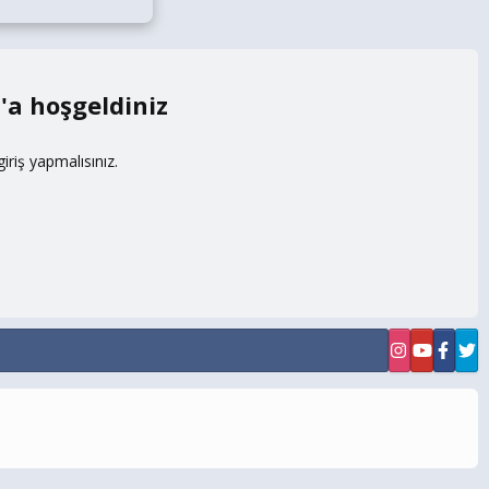
m
riş yapmalısınız.