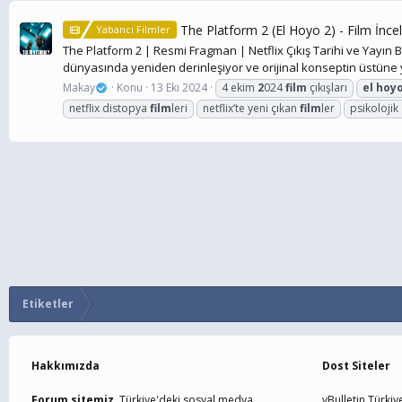
The Platform 2 (El Hoyo 2) - Film İnc
Yabancı Filmler
The Platform 2 | Resmi Fragman | Netflix Çıkış Tarihi ve Yayın Bil
dünyasında yeniden derinleşiyor ve orijinal konseptin üstüne y
Makay
Konu
13 Eki 2024
4 ekim
2
024
film
çıkışları
el
hoy
netflix distopya
film
leri
netflix’te yeni çıkan
film
ler
psikolojik
Etiketler
Hakkımızda
Dost Siteler
Forum sitemiz,
Türkiye'deki sosyal medya
vBulletin Türkiy